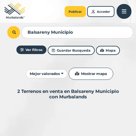
Publicar
Acceder
Ver filtros
Guardar Busqueda
Mapa
Ordenar resultados
Mostrar mapa
Mejor valorados
2 Terrenos en venta en Balsareny Municipio
con Murbalands