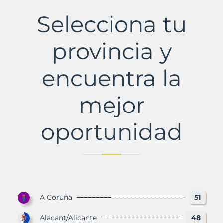
Municipio
con
Selecciona tu
Murbalands
provincia y
encuentra la
mejor
oportunidad
A Coruña
51
Alacant/Alicante
48