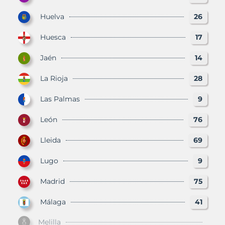
Huelva
26
Huesca
17
Jaén
14
La Rioja
28
Las Palmas
9
León
76
Lleida
69
Lugo
9
Madrid
75
Málaga
41
Melilla