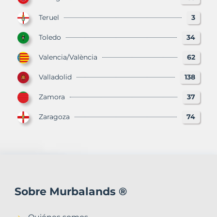
Teruel
3
Toledo
34
Valencia/València
62
Valladolid
138
Zamora
37
Zaragoza
74
Sobre Murbalands ®