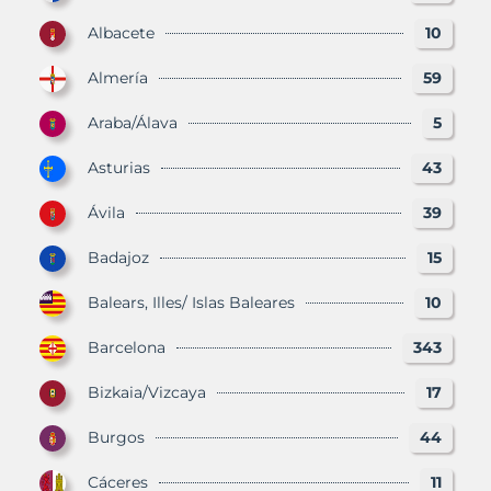
Albacete
10
Almería
59
Araba/Álava
5
Asturias
43
Ávila
39
Badajoz
15
Balears, Illes/ Islas Baleares
10
Barcelona
343
Bizkaia/Vizcaya
17
Burgos
44
Cáceres
11