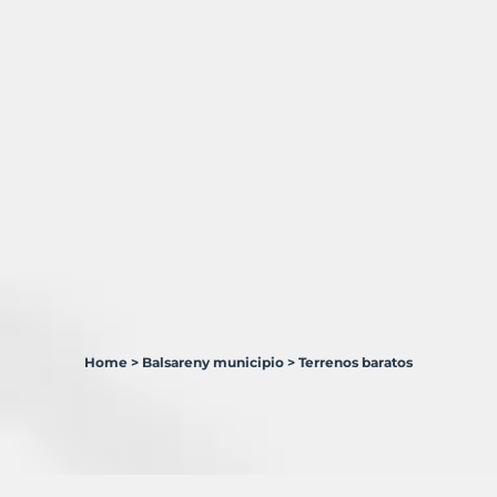
Home
>
Balsareny municipio
>
Terrenos baratos
2
Terrenos
en
venta
en
Balsareny