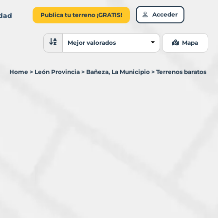
Acceder
idad
Publica tu terreno ¡GRATIS!
Ordenar resultados
Mejor valorados
Mapa
Home
>
León Provincia
>
Bañeza, La Municipio
>
Terrenos baratos