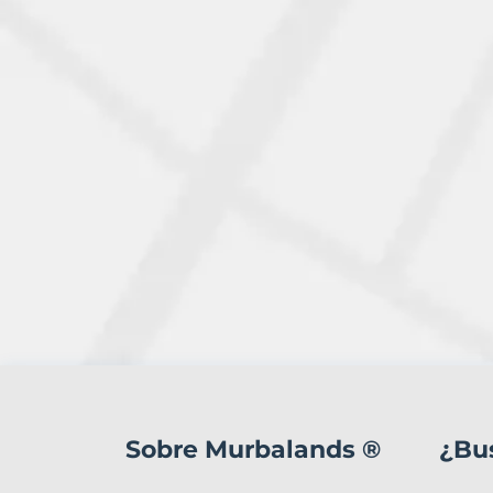
1
Terreno
en
Sobre Murbalands ®
¿Bu
venta
en