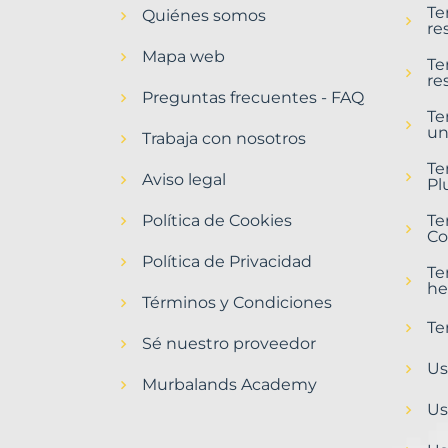
Te
Quiénes somos
Bañeza,
re
La
Mapa web
Municipio
Te
re
con
Preguntas frecuentes - FAQ
Murbalands
Te
un
Trabaja con nosotros
Home
>
Te
Baneza
Aviso legal
Pl
la
municipio
Política de Cookies
Te
>
Co
Terrenos
Política de Privacidad
baratos
Te
he
Términos y Condiciones
Te
Sé nuestro proveedor
Us
Murbalands Academy
Us