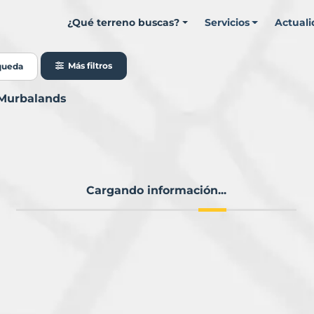
¿Qué terreno buscas?
Servicios
Actual
Más filtros
queda
 Murbalands
Cargando información...