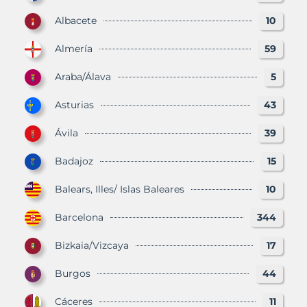
Albacete
10
Almería
59
Araba/Álava
5
Asturias
43
Ávila
39
Badajoz
15
Balears, Illes/ Islas Baleares
10
Barcelona
344
Bizkaia/Vizcaya
17
Burgos
44
Cáceres
11