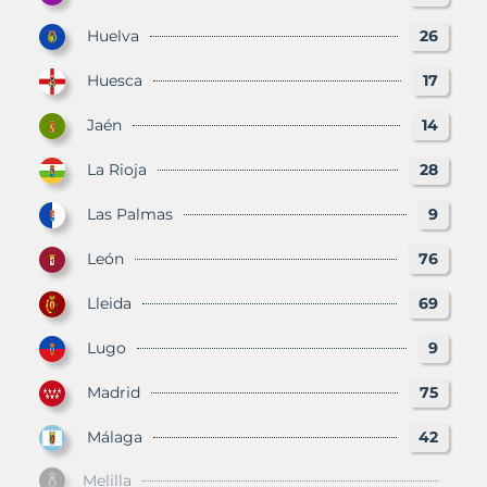
Huelva
26
Huesca
17
Jaén
14
La Rioja
28
Las Palmas
9
León
76
Lleida
69
Lugo
9
Madrid
75
Málaga
42
Melilla