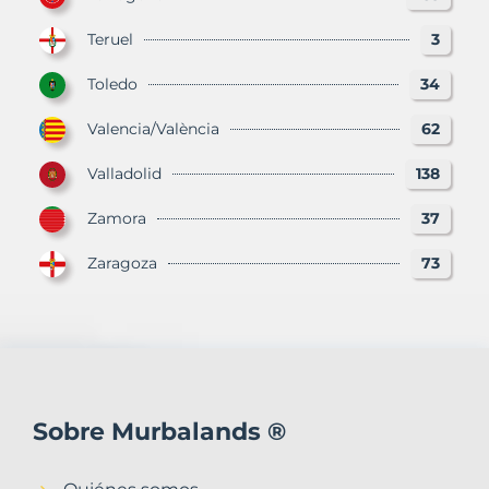
Teruel
3
Toledo
34
Valencia/València
62
Valladolid
138
Zamora
37
Zaragoza
73
Sobre Murbalands ®