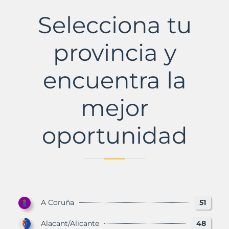
Municipio
con
Selecciona tu
Murbalands
provincia y
encuentra la
mejor
oportunidad
A Coruña
51
Alacant/Alicante
48