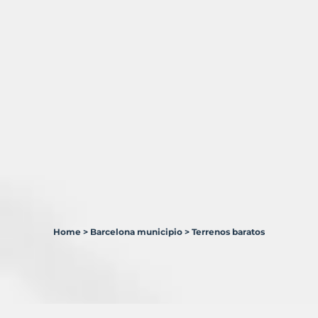
Home
>
Barcelona municipio
>
Terrenos baratos
6
Terrenos
en
venta
en
Barcelona