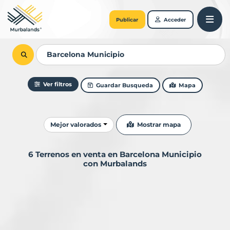
Publicar
Acceder
Ver filtros
Guardar Busqueda
Mapa
Ordenar resultados
Mostrar mapa
Mejor valorados
6 Terrenos en venta en Barcelona Municipio
con Murbalands