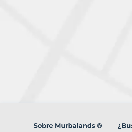
2
Terrenos
en
Sobre Murbalands ®
¿Bu
venta