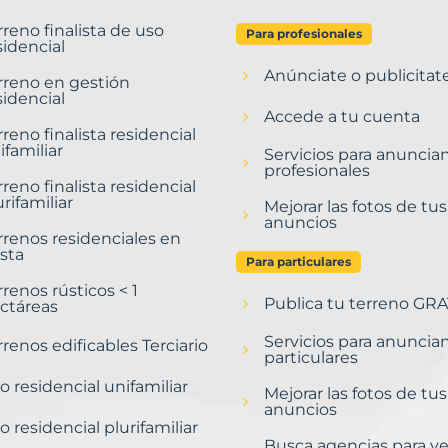
rreno finalista de uso
Para profesionales
sidencial
Anúnciate o publicitat
rreno en gestión
sidencial
Accede a tu cuenta
rreno finalista residencial
ifamiliar
Servicios para anuncia
profesionales
rreno finalista residencial
urifamiliar
Mejorar las fotos de tus
anuncios
rrenos residenciales en
sta
Para particulares
rrenos rústicos < 1
Publica tu terreno GRA
ctáreas
Servicios para anuncia
rrenos edificables Terciario
particulares
o residencial unifamiliar
Mejorar las fotos de tus
anuncios
o residencial plurifamiliar
Busca agencias para v