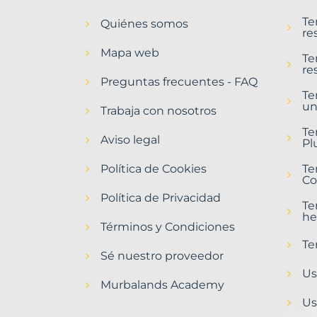
en
Te
Quiénes somos
Barcelona
re
Municipio
Mapa web
con
Te
re
Murbalands
Preguntas frecuentes - FAQ
Te
Home
un
>
Trabaja con nosotros
Barcelona
Te
municipio
Aviso legal
Pl
>
Terrenos
Política de Cookies
Te
urbanos
Co
Política de Privacidad
Te
he
Términos y Condiciones
Te
Sé nuestro proveedor
Us
Murbalands Academy
Us