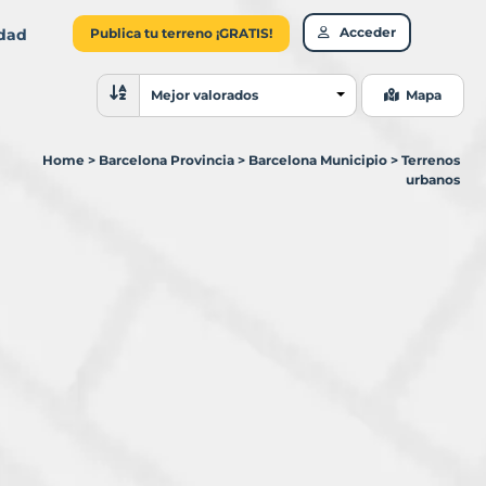
Acceder
idad
Publica tu terreno ¡GRATIS!
Ordenar resultados
Mejor valorados
Mapa
Home
>
Barcelona Provincia
>
Barcelona Municipio
>
Terrenos
urbanos