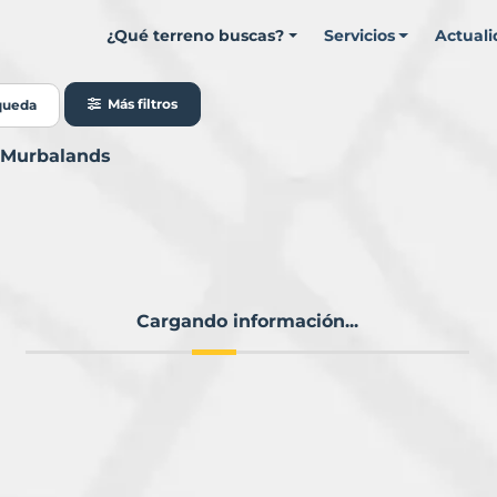
¿Qué terreno buscas?
Servicios
Actual
Más filtros
queda
n Murbalands
Cargando información...