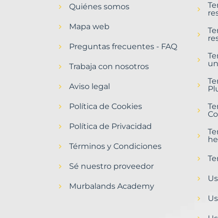
Te
Quiénes somos
Barcelona
re
Provincia
Mapa web
con
Te
re
Murbalands
Preguntas frecuentes - FAQ
Te
Home
un
>
Trabaja con nosotros
Barcelona
Te
provincia
Aviso legal
Pl
>
Obras
Política de Cookies
Te
paradas
Co
Política de Privacidad
Te
he
Términos y Condiciones
Te
Sé nuestro proveedor
Us
Murbalands Academy
Us