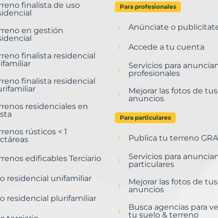
rreno finalista de uso
Para profesionales
sidencial
Anúnciate o publicitat
rreno en gestión
sidencial
Accede a tu cuenta
rreno finalista residencial
ifamiliar
Servicios para anuncia
profesionales
rreno finalista residencial
urifamiliar
Mejorar las fotos de tus
anuncios
rrenos residenciales en
sta
Para particulares
rrenos rústicos < 1
Publica tu terreno GRA
ctáreas
Servicios para anuncia
rrenos edificables Terciario
particulares
o residencial unifamiliar
Mejorar las fotos de tus
anuncios
o residencial plurifamiliar
Busca agencias para v
tu suelo & terreno