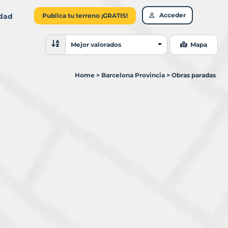
Acceder
idad
Publica tu terreno ¡GRATIS!
Ordenar resultados
Mejor valorados
Mapa
Home
>
Barcelona Provincia
>
Obras paradas