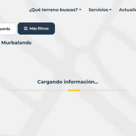
¿Qué terreno buscas?
Servicios
Actual
Más filtros
queda
n Murbalands
Cargando información...