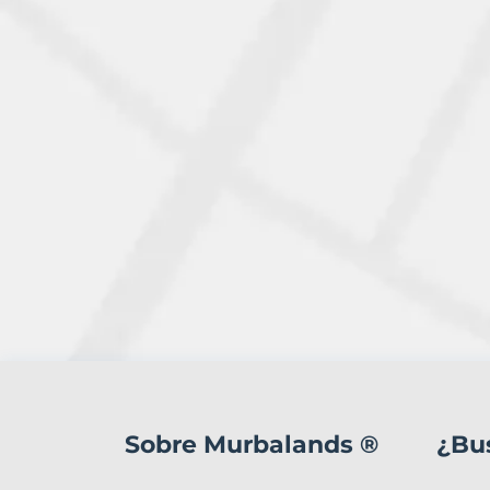
15
Terrenos
en
Sobre Murbalands ®
¿Bu
venta
en