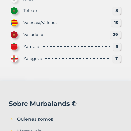
Toledo
8
Valencia/València
13
Valladolid
29
Zamora
3
Zaragoza
7
Sobre Murbalands ®
Quiénes somos