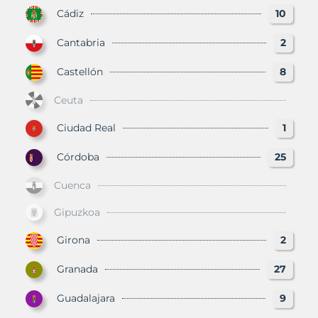
Cádiz
10
Cantabria
2
Castellón
8
Ceuta
Ciudad Real
1
Córdoba
25
Cuenca
Gipuzkoa
Girona
2
Granada
27
Guadalajara
9