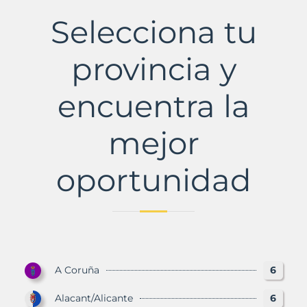
Municipio
Selecciona tu
con
Murbalands
provincia y
encuentra la
mejor
oportunidad
A Coruña
6
Alacant/Alicante
6