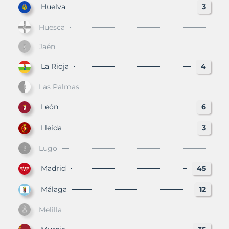
Huelva
3
Huesca
Jaén
La Rioja
4
Las Palmas
León
6
Lleida
3
Lugo
Madrid
45
Málaga
12
Melilla