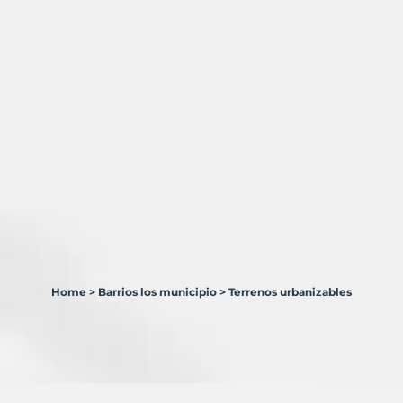
Home
>
Barrios los municipio
>
Terrenos urbanizables
1
Terreno
en
venta
en
Barrios,
Los