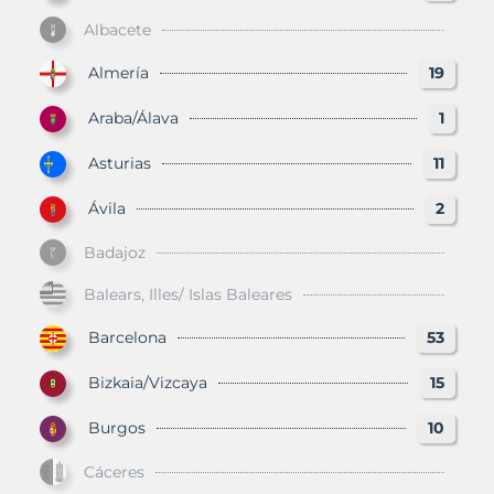
Albacete
Almería
19
Araba/Álava
1
Asturias
11
Ávila
2
Badajoz
Balears, Illes/ Islas Baleares
Barcelona
53
Bizkaia/Vizcaya
15
Burgos
10
Cáceres