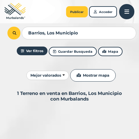
Publicar
Acceder
Ver filtros
Guardar Busqueda
Mapa
Ordenar resultados
Mostrar mapa
Mejor valorados
1 Terreno en venta en Barrios, Los Municipio
con Murbalands