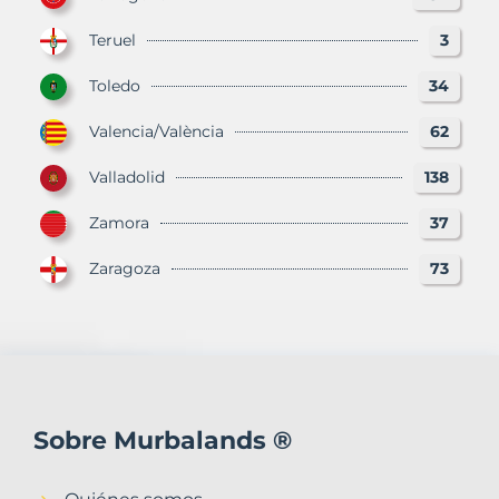
Teruel
3
Toledo
34
Valencia/València
62
Valladolid
138
Zamora
37
Zaragoza
73
Sobre Murbalands ®