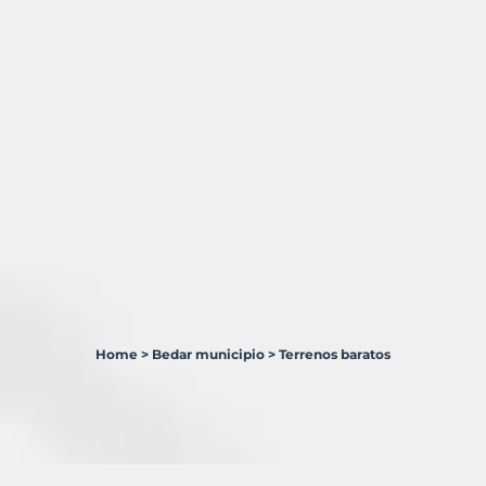
Home
>
Bedar municipio
>
Terrenos baratos
1
Terreno
en
venta
en
Bédar