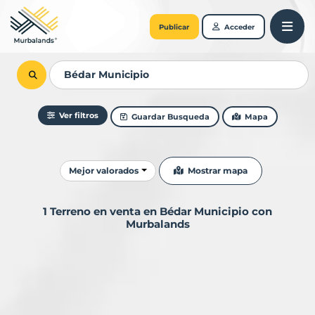
Publicar
Acceder
Ver filtros
Guardar Busqueda
Mapa
Ordenar resultados
Mostrar mapa
Mejor valorados
1 Terreno en venta en Bédar Municipio con
Murbalands