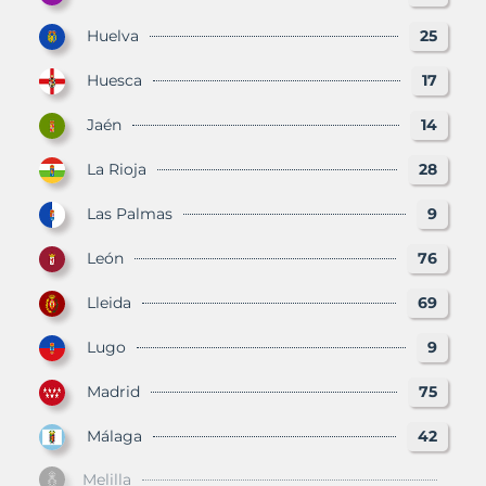
Huelva
25
Huesca
17
Jaén
14
La Rioja
28
Las Palmas
9
León
76
Lleida
69
Lugo
9
Madrid
75
Málaga
42
Melilla