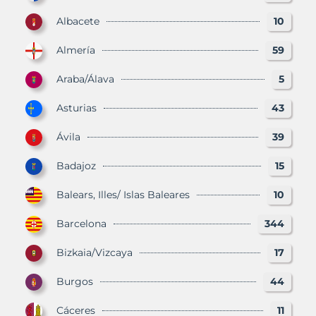
Albacete
10
Almería
59
Araba/Álava
5
Asturias
43
Ávila
39
Badajoz
15
Balears, Illes/ Islas Baleares
10
Barcelona
344
Bizkaia/Vizcaya
17
Burgos
44
Cáceres
11