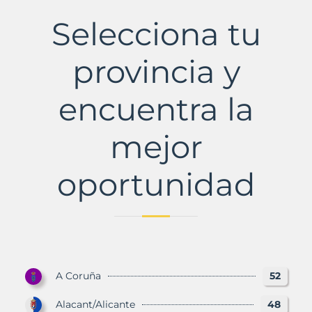
Municipio
con
Selecciona tu
Murbalands
provincia y
encuentra la
mejor
oportunidad
A Coruña
52
Alacant/Alicante
48