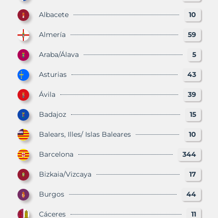
Albacete
10
Almería
59
Araba/Álava
5
Asturias
43
Ávila
39
Badajoz
15
Balears, Illes/ Islas Baleares
10
Barcelona
344
Bizkaia/Vizcaya
17
Burgos
44
Cáceres
11