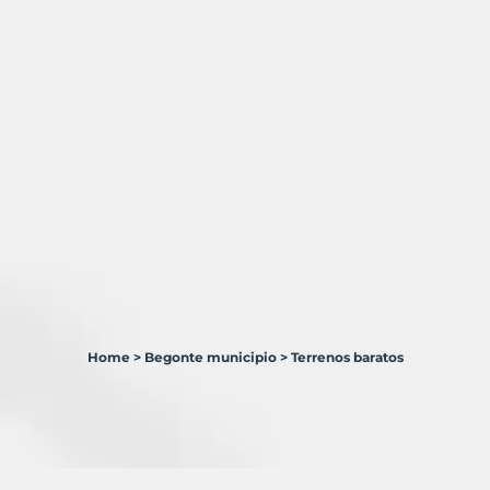
Home
>
Begonte municipio
>
Terrenos baratos
1
Terreno
en
venta
en
Begonte