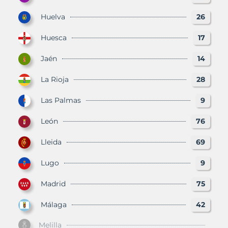
Huelva
26
Huesca
17
Jaén
14
La Rioja
28
Las Palmas
9
León
76
Lleida
69
Lugo
9
Madrid
75
Málaga
42
Melilla