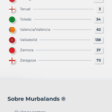
Teruel
3
Toledo
34
Valencia/València
62
Valladolid
138
Zamora
37
Zaragoza
73
Sobre Murbalands ®