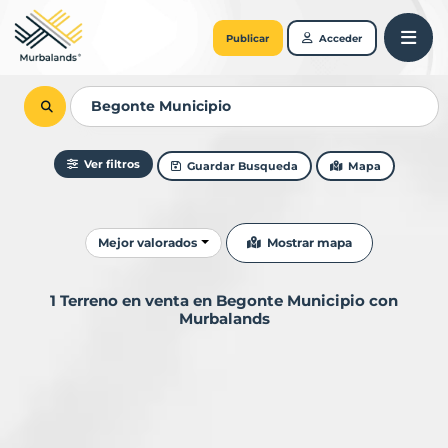
Publicar
Acceder
Ver filtros
Guardar Busqueda
Mapa
Ordenar resultados
Mostrar mapa
Mejor valorados
1 Terreno en venta en Begonte Municipio con
Murbalands