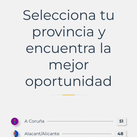
Municipio
con
Selecciona tu
Murbalands
provincia y
encuentra la
mejor
oportunidad
A Coruña
51
Alacant/Alicante
48