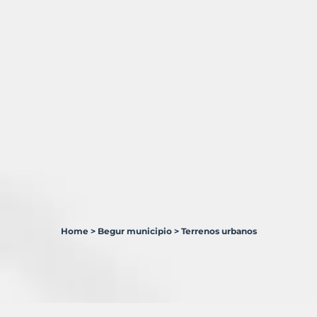
Home
>
Begur municipio
>
Terrenos urbanos
1
Terreno
en
venta
en
Begur