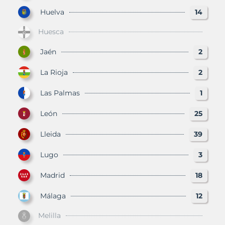
Huelva
14
Huesca
Jaén
2
La Rioja
2
Las Palmas
1
León
25
Lleida
39
Lugo
3
Madrid
18
Málaga
12
Melilla