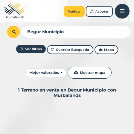
Publicar
Acceder
Ver filtros
Guardar Busqueda
Mapa
Ordenar resultados
Mostrar mapa
Mejor valorados
1 Terreno en venta en Begur Municipio con
Murbalands