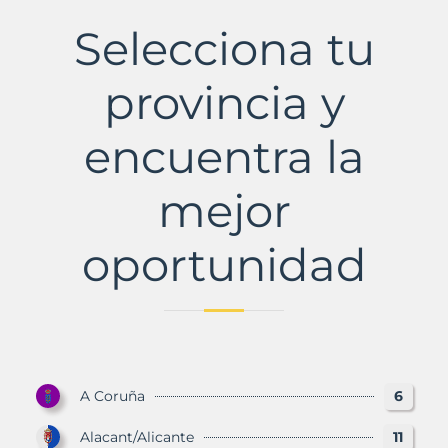
Municipio
con
Selecciona tu
Murbalands
provincia y
encuentra la
mejor
oportunidad
A Coruña
6
Alacant/Alicante
11