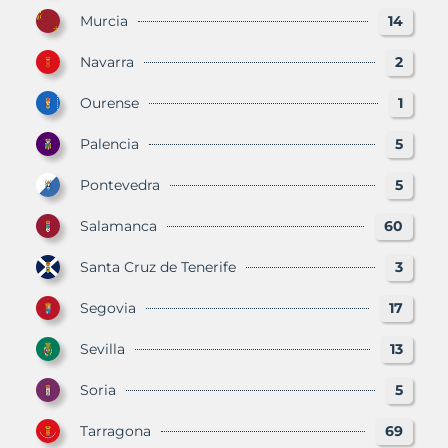
Murcia
14
Navarra
2
Ourense
1
Palencia
5
Pontevedra
5
Salamanca
60
Santa Cruz de Tenerife
3
Segovia
17
Sevilla
13
Soria
5
Tarragona
69