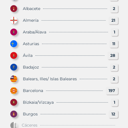
Albacete
2
Almería
21
Araba/Álava
1
Asturias
11
Ávila
28
Badajoz
2
Balears, Illes/ Islas Baleares
2
Barcelona
197
Bizkaia/Vizcaya
1
Burgos
12
Cáceres