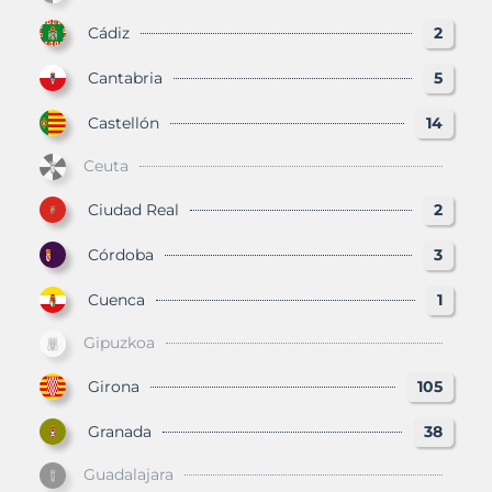
Cádiz
2
Cantabria
5
Castellón
14
Ceuta
Ciudad Real
2
Córdoba
3
Cuenca
1
Gipuzkoa
Girona
105
Granada
38
Guadalajara