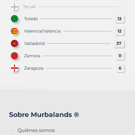
Teruel
Toledo
13
Valencia/València
12
Valladolid
37
Zamora
11
Zaragoza
6
Sobre Murbalands ®
Quiénes somos