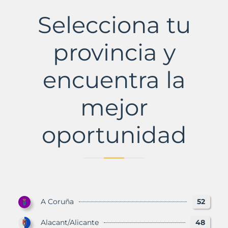
Municipio
con
Selecciona tu
Murbalands
provincia y
encuentra la
mejor
oportunidad
A Coruña
52
Alacant/Alicante
48