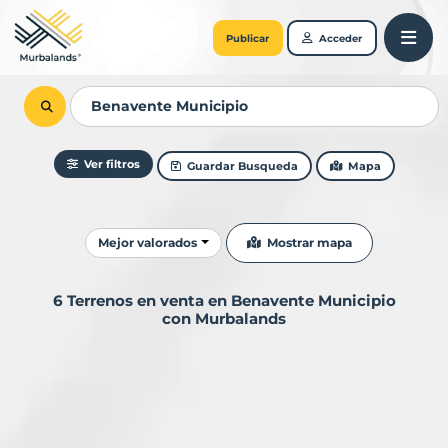
Publicar
Acceder
Ver filtros
Guardar Busqueda
Mapa
Ordenar resultados
Mostrar mapa
Mejor valorados
6 Terrenos en venta en Benavente Municipio
con Murbalands