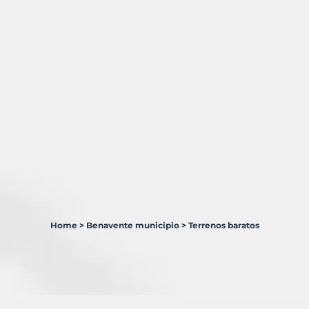
Home
>
Benavente municipio
>
Terrenos baratos
6
Terrenos
en
venta
en
Benavente