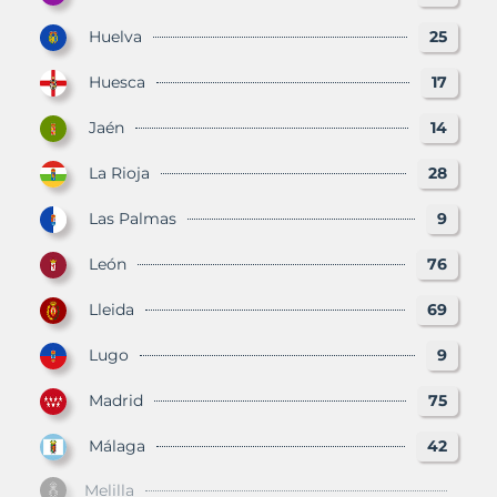
Huelva
25
Huesca
17
Jaén
14
La Rioja
28
Las Palmas
9
León
76
Lleida
69
Lugo
9
Madrid
75
Málaga
42
Melilla