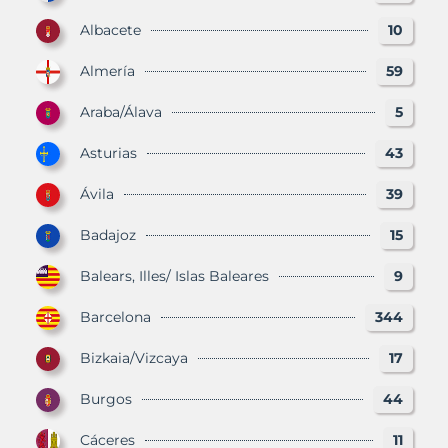
Albacete
10
Almería
59
Araba/Álava
5
Asturias
43
Ávila
39
Badajoz
15
Balears, Illes/ Islas Baleares
9
Barcelona
344
Bizkaia/Vizcaya
17
Burgos
44
Cáceres
11