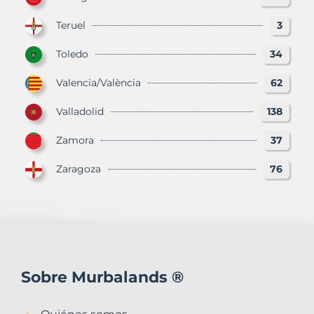
Teruel
3
Toledo
34
Valencia/València
62
Valladolid
138
Zamora
37
Zaragoza
76
Sobre Murbalands ®