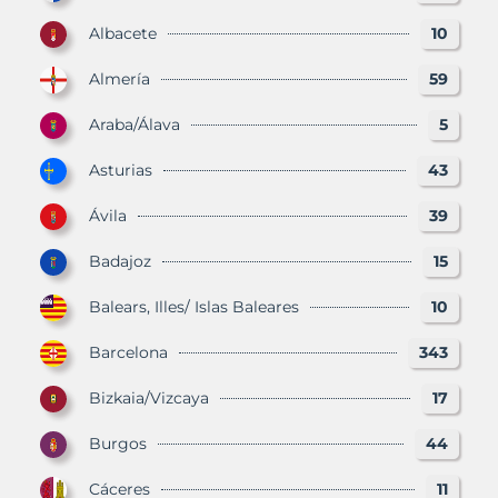
Albacete
10
Almería
59
Araba/Álava
5
Asturias
43
Ávila
39
Badajoz
15
Balears, Illes/ Islas Baleares
10
Barcelona
343
Bizkaia/Vizcaya
17
Burgos
44
Cáceres
11