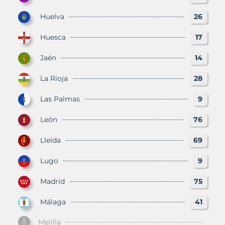
Huelva
26
Huesca
17
Jaén
14
La Rioja
28
Las Palmas
9
León
76
Lleida
69
Lugo
9
Madrid
75
Málaga
41
Melilla