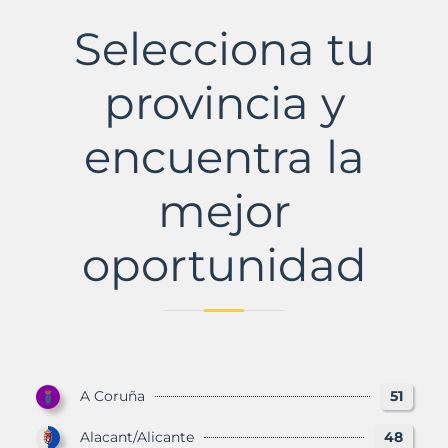
Municipio
con
Selecciona tu
Murbalands
provincia y
encuentra la
mejor
oportunidad
A Coruña
51
Alacant/Alicante
48