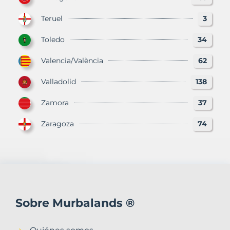
Teruel
3
Toledo
34
Valencia/València
62
Valladolid
138
Zamora
37
Zaragoza
74
Sobre Murbalands ®