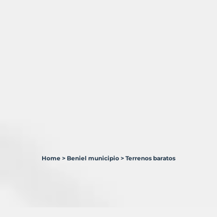
Home
>
Beniel municipio
>
Terrenos baratos
2
Terrenos
en
venta
en
Beniel