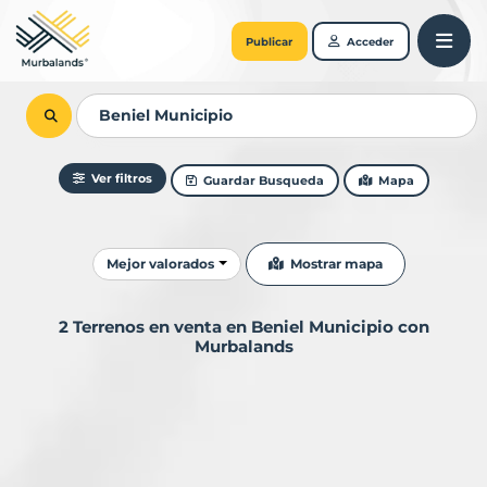
Publicar
Acceder
Ver filtros
Guardar Busqueda
Mapa
Ordenar resultados
Mostrar mapa
Mejor valorados
2 Terrenos en venta en Beniel Municipio con
Murbalands