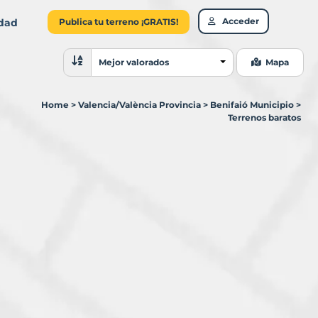
Acceder
idad
Publica tu terreno ¡GRATIS!
Ordenar resultados
Mejor valorados
Mapa
Home
>
Valencia/València Provincia
>
Benifaió Municipio
>
Terrenos baratos