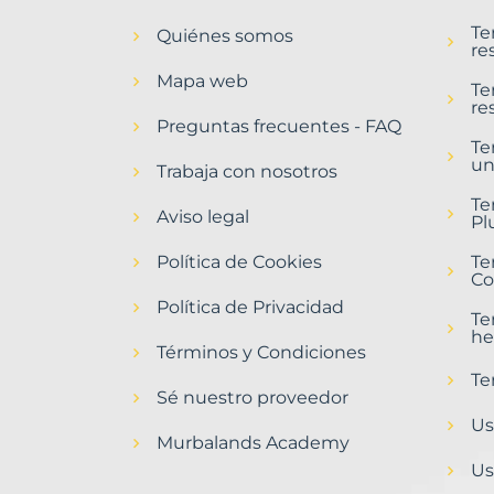
en
Te
Quiénes somos
Benifaió
re
Municipio
Mapa web
con
Te
re
Murbalands
Preguntas frecuentes - FAQ
Te
Home
un
>
Trabaja con nosotros
Benifaio
Te
municipio
Aviso legal
Pl
>
Terrenos
Política de Cookies
Te
baratos
Co
Política de Privacidad
Te
he
Términos y Condiciones
Te
Sé nuestro proveedor
Us
Murbalands Academy
Us