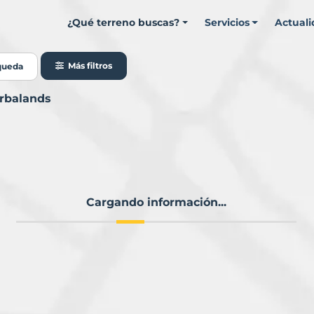
¿Qué terreno buscas?
Servicios
Actual
Más filtros
queda
urbalands
Cargando información...