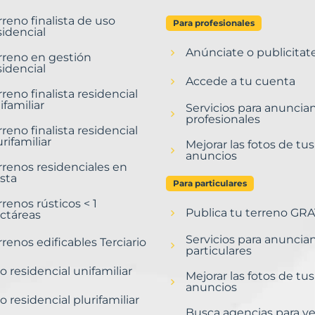
rreno finalista de uso
Para profesionales
sidencial
Anúnciate o publicitat
rreno en gestión
sidencial
Accede a tu cuenta
rreno finalista residencial
ifamiliar
Servicios para anuncia
profesionales
rreno finalista residencial
urifamiliar
Mejorar las fotos de tus
anuncios
rrenos residenciales en
sta
Para particulares
rrenos rústicos < 1
Publica tu terreno GRA
ctáreas
Servicios para anuncia
rrenos edificables Terciario
particulares
o residencial unifamiliar
Mejorar las fotos de tus
anuncios
o residencial plurifamiliar
Busca agencias para v