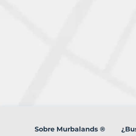
1
Terreno
en
Sobre Murbalands ®
¿Bu
venta