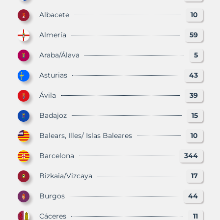
Albacete
10
Almería
59
Araba/Álava
5
Asturias
43
Ávila
39
Badajoz
15
Balears, Illes/ Islas Baleares
10
Barcelona
344
Bizkaia/Vizcaya
17
Burgos
44
Cáceres
11