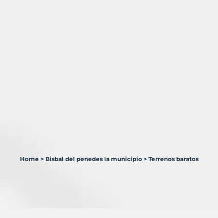
Home
>
Bisbal del penedes la municipio
>
Terrenos baratos
11
Terrenos
en
venta
en
Bisbal