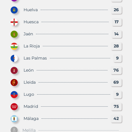
Huelva
26
Huesca
17
Jaén
14
La Rioja
28
Las Palmas
9
León
76
Lleida
69
Lugo
9
Madrid
75
Málaga
42
Melilla