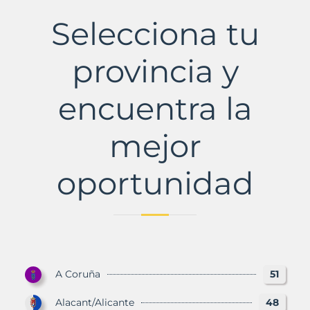
del
Penedès,
Selecciona tu
La
Municipio
con
provincia y
Murbalands
encuentra la
mejor
oportunidad
A Coruña
51
Alacant/Alicante
48