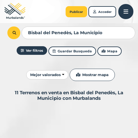
Publicar
Acceder
Ver filtros
Guardar Busqueda
Mapa
Ordenar resultados
Mostrar mapa
Mejor valorados
11 Terrenos en venta en Bisbal del Penedès, La
Municipio con Murbalands