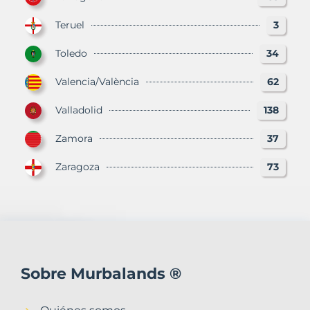
Teruel
3
Toledo
34
Valencia/València
62
Valladolid
138
Zamora
37
Zaragoza
73
Sobre Murbalands ®