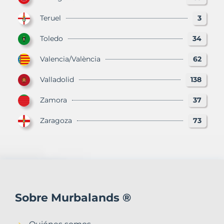
Teruel
3
Toledo
34
Valencia/València
62
Valladolid
138
Zamora
37
Zaragoza
73
Sobre Murbalands ®