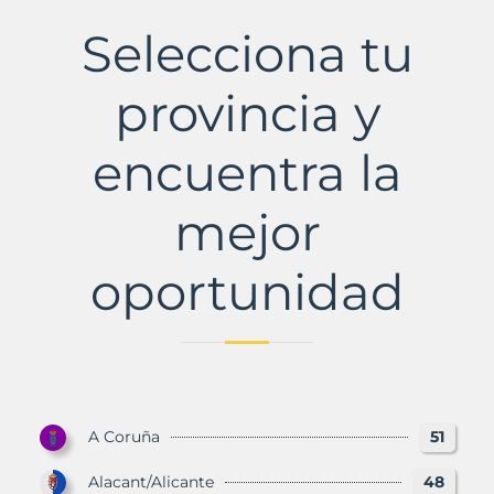
d'Empordà,
La
Selecciona tu
Municipio
con
Murbalands
provincia y
encuentra la
mejor
oportunidad
A Coruña
51
Alacant/Alicante
48