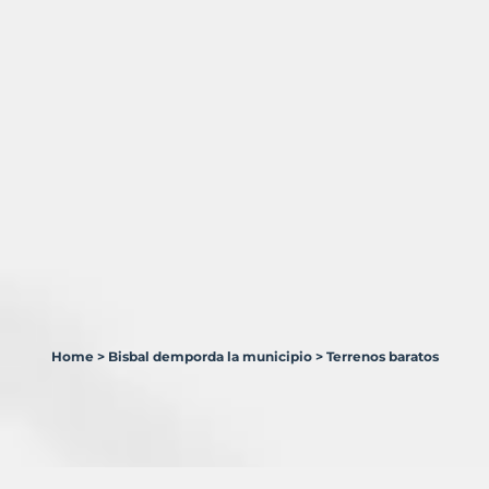
Home
>
Bisbal demporda la municipio
>
Terrenos baratos
4
Terrenos
en
venta
en
Bisbal