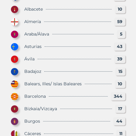
Albacete
10
Almería
59
Araba/Álava
5
Asturias
43
Ávila
39
Badajoz
15
Balears, Illes/ Islas Baleares
10
Barcelona
344
Bizkaia/Vizcaya
17
Burgos
44
Cáceres
11