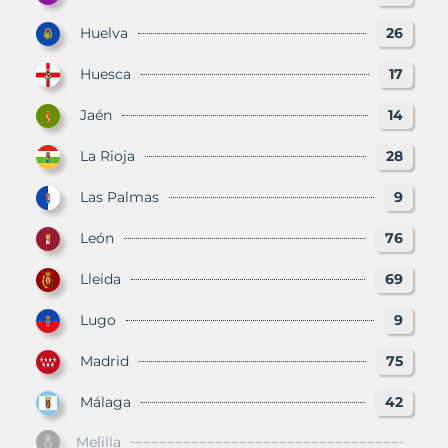
Huelva
26
Huesca
17
Jaén
14
La Rioja
28
Las Palmas
9
León
76
Lleida
69
Lugo
9
Madrid
75
Málaga
42
Melilla