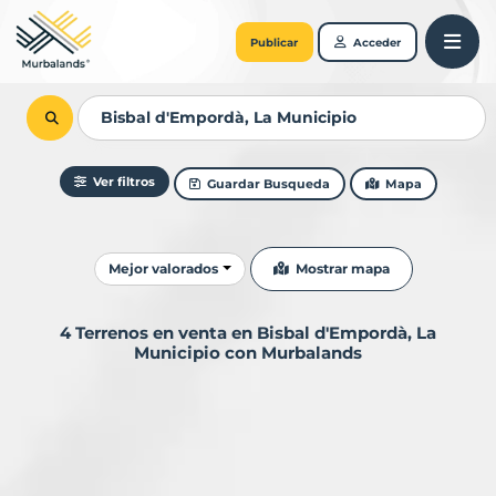
Publicar
Acceder
Ver filtros
Guardar Busqueda
Mapa
Ordenar resultados
Mostrar mapa
Mejor valorados
4 Terrenos en venta en Bisbal d'Empordà, La
Municipio con Murbalands