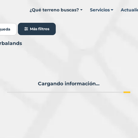
¿Qué terreno buscas?
Servicios
Actual
Más filtros
queda
urbalands
Cargando información...