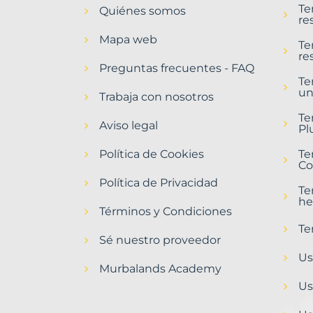
Te
Quiénes somos
Borriol
re
Municipio
Mapa web
con
Te
re
Murbalands
Preguntas frecuentes - FAQ
Te
Home
un
>
Trabaja con nosotros
Borriol
Te
municipio
Aviso legal
Pl
>
Terrenos
Política de Cookies
Te
baratos
Co
Política de Privacidad
Te
he
Términos y Condiciones
Te
Sé nuestro proveedor
Us
Murbalands Academy
Us