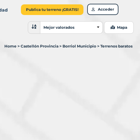
Acceder
idad
Publica tu terreno ¡GRATIS!
Ordenar resultados
Mejor valorados
Mapa
Home
>
Castellón Provincia
>
Borriol Municipio
>
Terrenos baratos