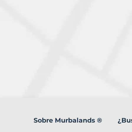
2
Terrenos
en
Sobre Murbalands ®
¿Bu
venta
en