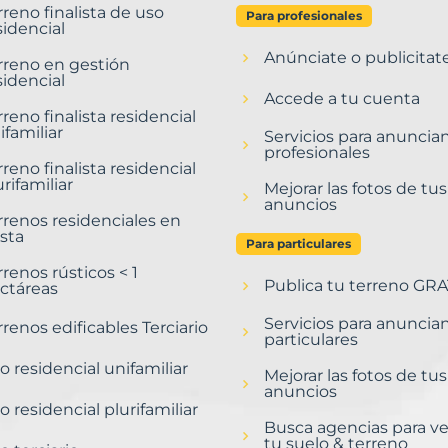
rreno finalista de uso
Para profesionales
sidencial
Anúnciate o publicitat
rreno en gestión
sidencial
Accede a tu cuenta
rreno finalista residencial
ifamiliar
Servicios para anuncia
profesionales
rreno finalista residencial
urifamiliar
Mejorar las fotos de tus
anuncios
rrenos residenciales en
sta
Para particulares
rrenos rústicos < 1
Publica tu terreno GRA
ctáreas
Servicios para anuncia
rrenos edificables Terciario
particulares
o residencial unifamiliar
Mejorar las fotos de tus
anuncios
o residencial plurifamiliar
Busca agencias para v
tu suelo & terreno