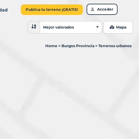
Acceder
idad
Publica tu terreno ¡GRATIS!
Ordenar resultados
Mejor valorados
Mapa
Home
>
Burgos Provincia
>
Terrenos urbanos