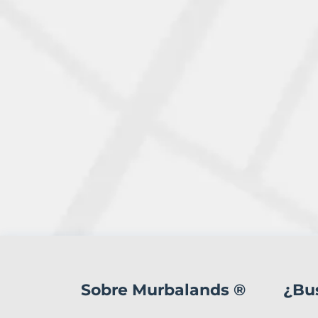
12
Terrenos
en
Sobre Murbalands ®
¿Bu
venta
en