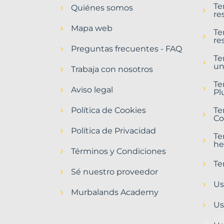
Te
Quiénes somos
Burgos
re
Provincia
Mapa web
con
Te
re
Murbalands
Preguntas frecuentes - FAQ
Te
Home
un
>
Trabaja con nosotros
Burgos
Te
provincia
Aviso legal
Pl
>
Terrenos
Política de Cookies
Te
urbanos
Co
Política de Privacidad
Te
he
Términos y Condiciones
Te
Sé nuestro proveedor
Us
Murbalands Academy
Us