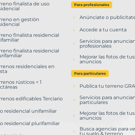
rreno finalista de uso
Para profesionales
sidencial
Anúnciate o publicitat
rreno en gestión
sidencial
Accede a tu cuenta
rreno finalista residencial
ifamiliar
Servicios para anuncia
profesionales
rreno finalista residencial
urifamiliar
Mejorar las fotos de tus
anuncios
rrenos residenciales en
sta
Para particulares
rrenos rústicos < 1
Publica tu terreno GRA
ctáreas
Servicios para anuncia
rrenos edificables Terciario
particulares
o residencial unifamiliar
Mejorar las fotos de tus
anuncios
o residencial plurifamiliar
Busca agencias para v
tu suelo & terreno