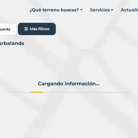
¿Qué terreno buscas?
Servicios
Actual
Más filtros
queda
urbalands
Cargando información...