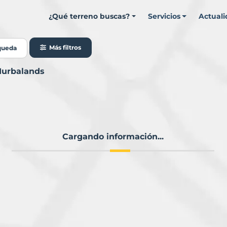
¿Qué terreno buscas?
Servicios
Actual
Más filtros
queda
Murbalands
Cargando información...