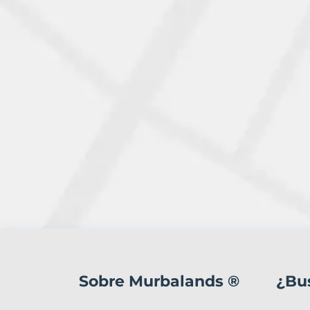
10
Terrenos
en
Sobre Murbalands ®
¿Bu
venta
en