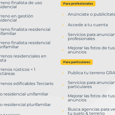
rreno finalista de uso
Para profesionales
sidencial
Anúnciate o publicitat
rreno en gestión
sidencial
Accede a tu cuenta
rreno finalista residencial
ifamiliar
Servicios para anuncia
profesionales
rreno finalista residencial
urifamiliar
Mejorar las fotos de tus
anuncios
rrenos residenciales en
sta
Para particulares
rrenos rústicos < 1
Publica tu terreno GRA
ctáreas
Servicios para anuncia
rrenos edificables Terciario
particulares
o residencial unifamiliar
Mejorar las fotos de tus
anuncios
o residencial plurifamiliar
Busca agencias para v
tu suelo & terreno