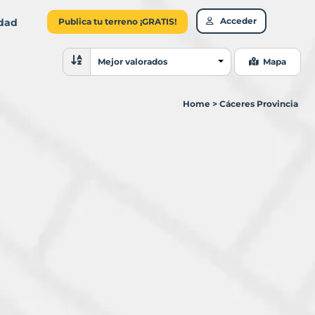
Acceder
idad
Publica tu terreno ¡GRATIS!
Ordenar resultados
Mejor valorados
Mapa
Home
>
Cáceres Provincia