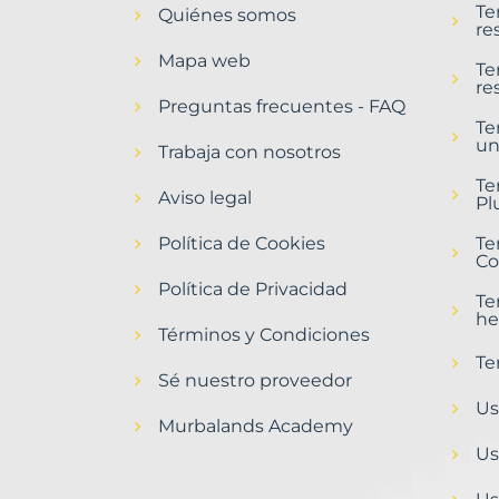
Te
Quiénes somos
Cáceres
re
Provincia
Mapa web
con
Te
re
Murbalands
Preguntas frecuentes - FAQ
Te
Home
un
>
Trabaja con nosotros
Caceres
Te
provincia
Aviso legal
Pl
Política de Cookies
Te
Co
Política de Privacidad
Te
he
Términos y Condiciones
Te
Sé nuestro proveedor
Us
Murbalands Academy
Us