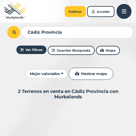
Publicar
Acceder
Ver filtros
Guardar Busqueda
Mapa
Ordenar resultados
Mostrar mapa
Mejor valorados
2 Terrenos en venta en Cádiz Provincia con
Murbalands