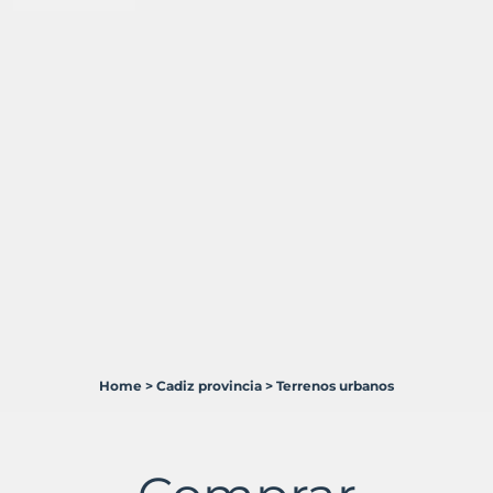
Home
>
Cadiz provincia
>
Terrenos urbanos
2
Terrenos
en
venta
en