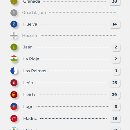
Granada
38
Guadalajara
Huelva
14
Huesca
Jaén
2
La Rioja
2
Las Palmas
1
León
25
Lleida
39
Lugo
3
Madrid
18