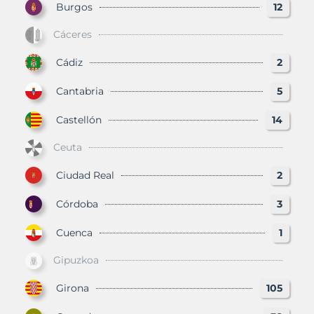
Burgos
12
Cáceres
Cádiz
2
Cantabria
5
Castellón
14
Ceuta
Ciudad Real
2
Córdoba
3
Cuenca
1
Gipuzkoa
Girona
105