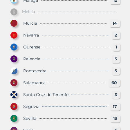
Málaga
12
Melilla
Murcia
14
Navarra
2
Ourense
1
Palencia
5
Pontevedra
5
Salamanca
60
Santa Cruz de Tenerife
3
Segovia
17
Sevilla
13