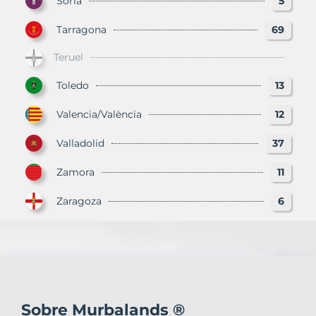
Soria
5
Tarragona
69
Teruel
Toledo
13
Valencia/València
12
Valladolid
37
Zamora
11
Zaragoza
6
Sobre Murbalands ®