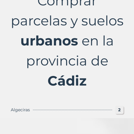
Comprar
Cádiz
Provincia
con
parcelas y suelos
Murbalands
urbanos
en la
provincia de
Cádiz
Algeciras
2