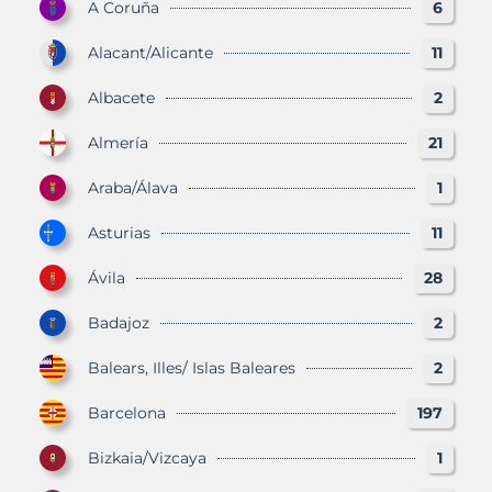
A Coruña
6
Alacant/Alicante
11
Albacete
2
Almería
21
Araba/Álava
1
Asturias
11
Ávila
28
Badajoz
2
Balears, Illes/ Islas Baleares
2
Barcelona
197
Bizkaia/Vizcaya
1