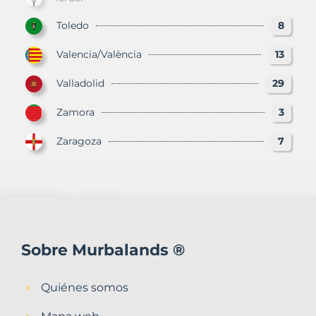
Toledo
8
Valencia/València
13
Valladolid
29
Zamora
3
Zaragoza
7
Sobre Murbalands ®
Quiénes somos