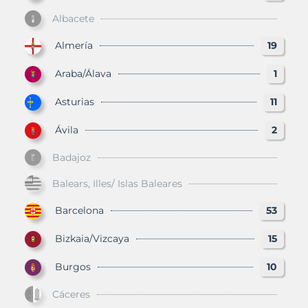
Albacete
Almería
19
Araba/Álava
1
Asturias
11
Ávila
2
Badajoz
Balears, Illes/ Islas Baleares
Barcelona
53
Bizkaia/Vizcaya
15
Burgos
10
Cáceres