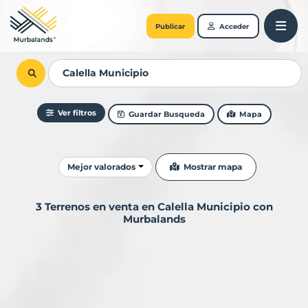
Publicar
Acceder
Ver filtros
Guardar Busqueda
Mapa
Ordenar resultados
Mostrar mapa
Mejor valorados
3 Terrenos en venta en Calella Municipio con
Murbalands