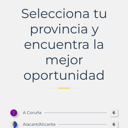
con
Selecciona tu
Murbalands
provincia y
encuentra la
mejor
oportunidad
A Coruña
6
Alacant/Alicante
6