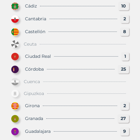
Cádiz
10
Cantabria
2
Castellón
8
Ceuta
Ciudad Real
1
Córdoba
25
Cuenca
Gipuzkoa
Girona
2
Granada
27
Guadalajara
9