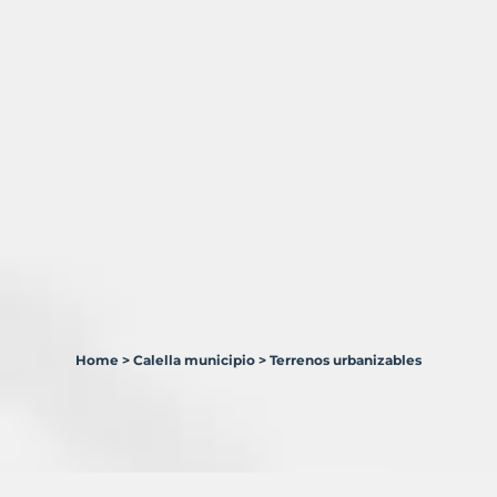
Home
>
Calella municipio
>
Terrenos urbanizables
3
Terrenos
en
venta
en
Calella
Municipio