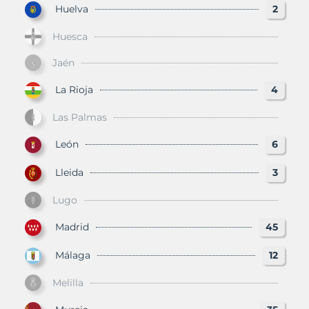
Huelva
2
Huesca
Jaén
La Rioja
4
Las Palmas
León
6
Lleida
3
Lugo
Madrid
45
Málaga
12
Melilla