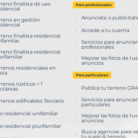
rreno finalista de uso
Para profesionales
sidencial
Anúnciate o publicitat
rreno en gestión
sidencial
Accede a tu cuenta
rreno finalista residencial
ifamiliar
Servicios para anuncia
profesionales
rreno finalista residencial
urifamiliar
Mejorar las fotos de tus
anuncios
rrenos residenciales en
sta
Para particulares
rrenos rústicos < 1
Publica tu terreno GRA
ctáreas
Servicios para anuncia
rrenos edificables Terciario
particulares
o residencial unifamiliar
Mejorar las fotos de tus
anuncios
o residencial plurifamiliar
Busca agencias para v
tu suelo & terreno