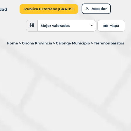
Acceder
idad
Publica tu terreno ¡GRATIS!
Ordenar resultados
Mejor valorados
Mapa
Home
>
Girona Provincia
>
Calonge Municipio
>
Terrenos baratos