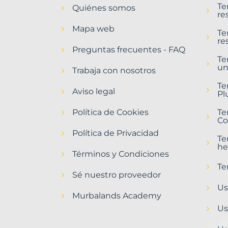
Te
Quiénes somos
Calonge
re
Municipio
Mapa web
con
Te
re
Murbalands
Preguntas frecuentes - FAQ
Te
Home
un
>
Trabaja con nosotros
Calonge
Te
municipio
Aviso legal
Pl
>
Terrenos
Política de Cookies
Te
baratos
Co
Política de Privacidad
Te
he
Términos y Condiciones
Te
Sé nuestro proveedor
Us
Murbalands Academy
Us