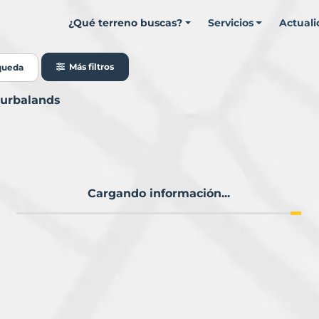
¿Qué terreno buscas?
Servicios
Actual
Más filtros
queda
Murbalands
Cargando información...