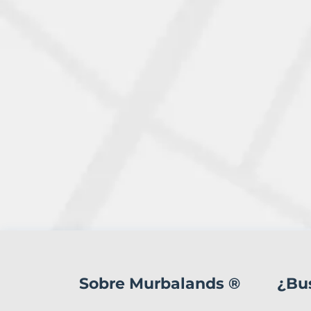
2
Terrenos
en
Sobre Murbalands ®
¿Bu
venta
en