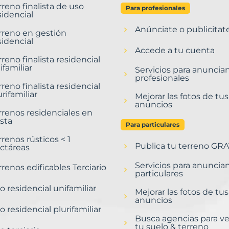
rreno finalista de uso
Para profesionales
sidencial
Anúnciate o publicitat
rreno en gestión
sidencial
Accede a tu cuenta
rreno finalista residencial
ifamiliar
Servicios para anuncia
profesionales
rreno finalista residencial
urifamiliar
Mejorar las fotos de tus
anuncios
rrenos residenciales en
sta
Para particulares
rrenos rústicos < 1
Publica tu terreno GRA
ctáreas
Servicios para anuncia
rrenos edificables Terciario
particulares
o residencial unifamiliar
Mejorar las fotos de tus
anuncios
o residencial plurifamiliar
Busca agencias para v
tu suelo & terreno