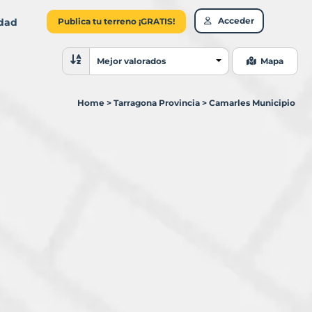
Acceder
idad
Publica tu terreno ¡GRATIS!
Ordenar resultados
Mejor valorados
Mapa
Home
>
Tarragona Provincia
>
Camarles Municipio