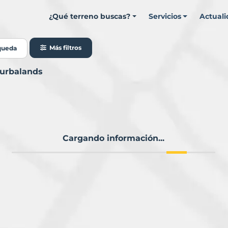
¿Qué terreno buscas?
Servicios
Actual
Más filtros
queda
Murbalands
Cargando información...