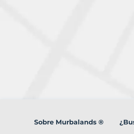
1
Terreno
en
Sobre Murbalands ®
¿Bu
venta
en