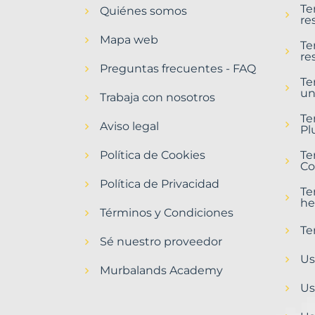
Te
Quiénes somos
Camarles
re
Municipio
Mapa web
con
Te
re
Murbalands
Preguntas frecuentes - FAQ
Te
Home
un
>
Trabaja con nosotros
Camarles
Te
municipio
Aviso legal
Pl
Política de Cookies
Te
Co
Política de Privacidad
Te
he
Términos y Condiciones
Te
Sé nuestro proveedor
Us
Murbalands Academy
Us