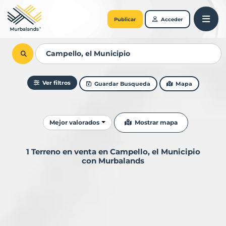
Publicar
Acceder
Ver filtros
Guardar Busqueda
Mapa
Ordenar resultados
Mostrar mapa
Mejor valorados
1 Terreno en venta en Campello, el Municipio
con Murbalands