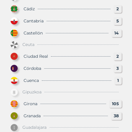
Cádiz
2
Cantabria
5
Castellón
14
Ceuta
Ciudad Real
2
Córdoba
3
Cuenca
1
Gipuzkoa
Girona
105
Granada
38
Guadalajara