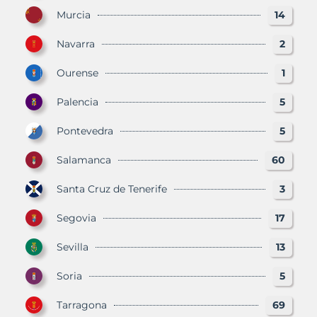
Murcia
14
Navarra
2
Ourense
1
Palencia
5
Pontevedra
5
Salamanca
60
Santa Cruz de Tenerife
3
Segovia
17
Sevilla
13
Soria
5
Tarragona
69