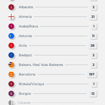
Albacete
2
Almería
21
Araba/Álava
1
Asturias
11
Ávila
28
Badajoz
2
Balears, Illes/ Islas Baleares
2
Barcelona
197
Bizkaia/Vizcaya
1
Burgos
12
Cáceres