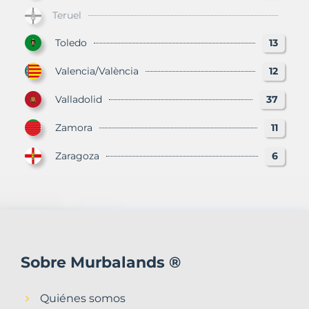
Teruel
Toledo
13
Valencia/València
12
Valladolid
37
Zamora
11
Zaragoza
6
Sobre Murbalands ®
Quiénes somos