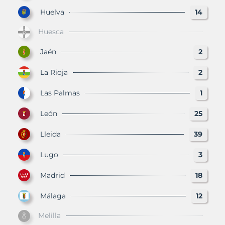
Huelva
14
Huesca
Jaén
2
La Rioja
2
Las Palmas
1
León
25
Lleida
39
Lugo
3
Madrid
18
Málaga
12
Melilla