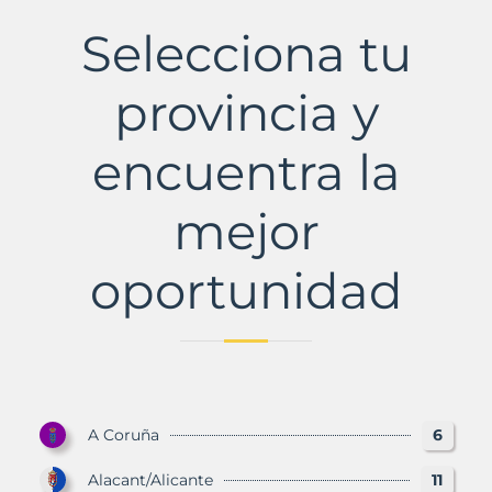
el
Municipio
Selecciona tu
con
Murbalands
provincia y
encuentra la
mejor
oportunidad
A Coruña
6
Alacant/Alicante
11