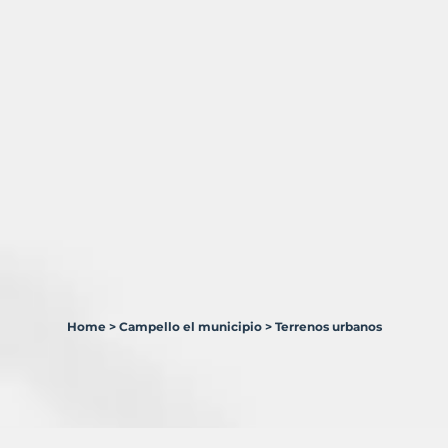
Home
>
Campello el municipio
>
Terrenos urbanos
1
Terreno
en
venta
en
Campello,