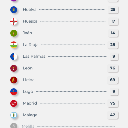
Huelva
25
Huesca
17
Jaén
14
La Rioja
28
Las Palmas
9
León
76
Lleida
69
Lugo
9
Madrid
75
Málaga
42
Melilla