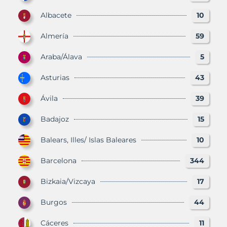
Albacete
10
Almería
59
Araba/Álava
5
Asturias
43
Ávila
39
Badajoz
15
Balears, Illes/ Islas Baleares
10
Barcelona
344
Bizkaia/Vizcaya
17
Burgos
44
Cáceres
11