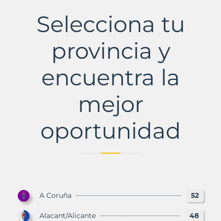
de
Mar
Selecciona tu
Municipio
con
Murbalands
provincia y
encuentra la
mejor
oportunidad
A Coruña
52
Alacant/Alicante
48