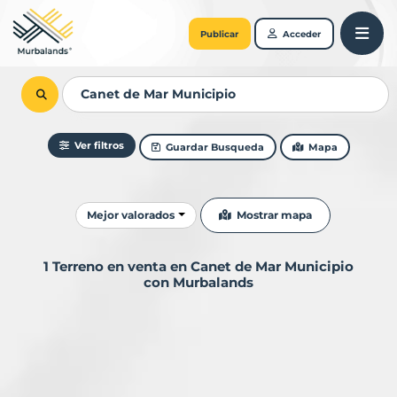
Publicar
Acceder
Ver filtros
Guardar Busqueda
Mapa
Ordenar resultados
Mostrar mapa
Mejor valorados
1 Terreno en venta en Canet de Mar Municipio
con Murbalands