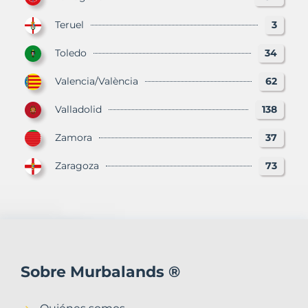
Teruel
3
Toledo
34
Valencia/València
62
Valladolid
138
Zamora
37
Zaragoza
73
Sobre Murbalands ®