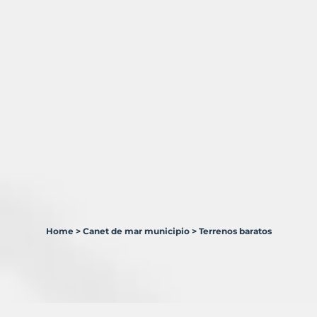
Home
>
Canet de mar municipio
>
Terrenos baratos
1
Terreno
en
venta
en
Canet