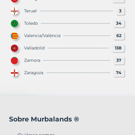
Teruel
3
Toledo
34
Valencia/València
62
Valladolid
138
Zamora
37
Zaragoza
74
Sobre Murbalands ®