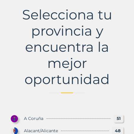
lo
Roig
Selecciona tu
Municipio
con
Murbalands
provincia y
encuentra la
mejor
oportunidad
A Coruña
51
Alacant/Alicante
48