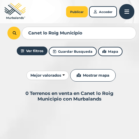
Publicar
Acceder
Ver filtros
Guardar Busqueda
Mapa
Ordenar resultados
Mostrar mapa
Mejor valorados
0 Terrenos en venta en Canet lo Roig
Municipio con Murbalands