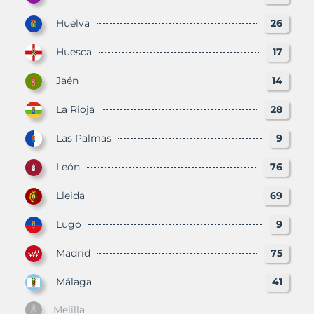
Huelva
26
Huesca
17
Jaén
14
La Rioja
28
Las Palmas
9
León
76
Lleida
69
Lugo
9
Madrid
75
Málaga
41
Melilla