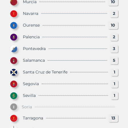
Murcia
10
Navarra
2
Ourense
10
Palencia
2
Pontevedra
3
Salamanca
5
Santa Cruz de Tenerife
1
Segovia
1
Sevilla
1
Soria
Tarragona
13