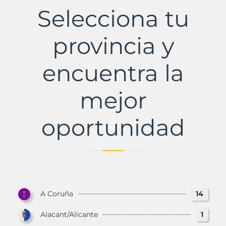
Selecciona tu
provincia y
encuentra la
mejor
oportunidad
A Coruña
14
Alacant/Alicante
1