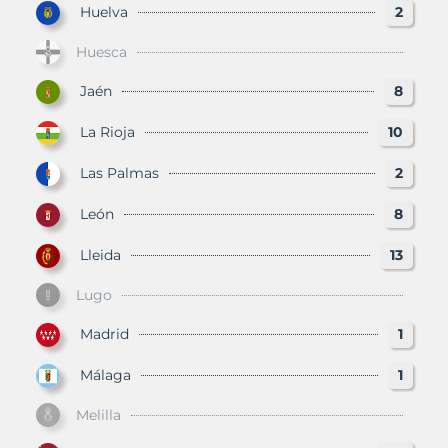
Huelva
2
Huesca
Jaén
8
La Rioja
10
Las Palmas
2
León
8
Lleida
13
Lugo
Madrid
1
Málaga
1
Melilla