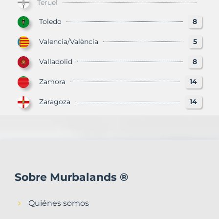
Teruel
Toledo
8
Valencia/València
5
Valladolid
8
Zamora
14
Zaragoza
14
Sobre Murbalands ®
Quiénes somos