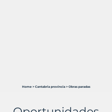
Home
>
Cantabria provincia
>
Obras paradas
1
Terreno
en
venta
Oportunidades
en