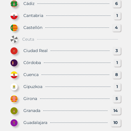
Cádiz
6
Cantabria
1
Castellón
4
Ceuta
Ciudad Real
3
Córdoba
1
Cuenca
8
Gipuzkoa
1
Girona
5
Granada
14
Guadalajara
10