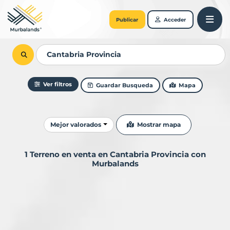
Publicar
Acceder
Ver filtros
Guardar Busqueda
Mapa
Ordenar resultados
Mostrar mapa
Mejor valorados
1 Terreno en venta en Cantabria Provincia con
Murbalands