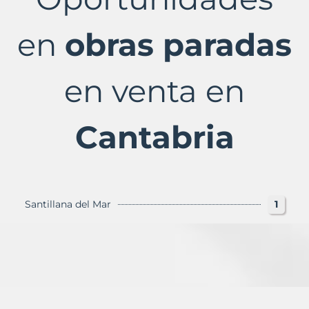
Cantabria
Provincia
con
en
obras paradas
Murbalands
en venta en
Cantabria
Santillana del Mar
1