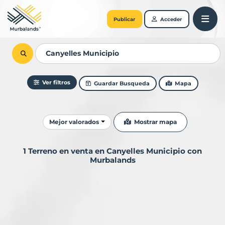
Publicar
Acceder
Ver filtros
Guardar Busqueda
Mapa
Ordenar resultados
Mostrar mapa
Mejor valorados
1 Terreno en venta en Canyelles Municipio con
Murbalands