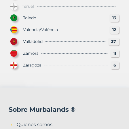
Teruel
Toledo
13
Valencia/València
12
Valladolid
37
Zamora
11
Zaragoza
6
Sobre Murbalands ®
Quiénes somos