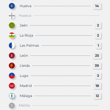
Huelva
14
Huesca
Jaén
2
La Rioja
2
Las Palmas
1
León
25
Lleida
39
Lugo
3
Madrid
18
Málaga
12
Melilla