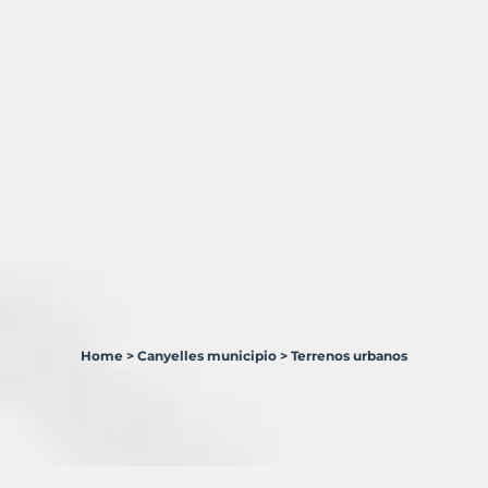
Home
>
Canyelles municipio
>
Terrenos urbanos
1
Terreno
en
venta
en
Canyelles