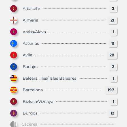
Albacete
2
Almería
21
Araba/Álava
1
Asturias
11
Ávila
28
Badajoz
2
Balears, Illes/ Islas Baleares
1
Barcelona
197
Bizkaia/Vizcaya
1
Burgos
12
Cáceres