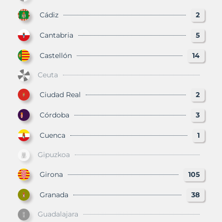
Cádiz
2
Cantabria
5
Castellón
14
Ceuta
Ciudad Real
2
Córdoba
3
Cuenca
1
Gipuzkoa
Girona
105
Granada
38
Guadalajara