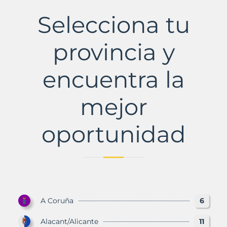
Municipio
con
Selecciona tu
Murbalands
provincia y
encuentra la
mejor
oportunidad
A Coruña
6
Alacant/Alicante
11