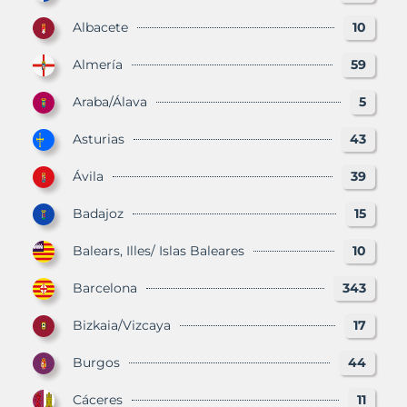
Albacete
10
Almería
59
Araba/Álava
5
Asturias
43
Ávila
39
Badajoz
15
Balears, Illes/ Islas Baleares
10
Barcelona
343
Bizkaia/Vizcaya
17
Burgos
44
Cáceres
11