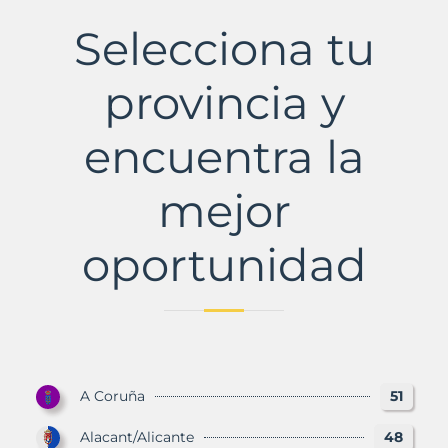
Municipio
con
Selecciona tu
Murbalands
provincia y
encuentra la
mejor
oportunidad
A Coruña
51
Alacant/Alicante
48