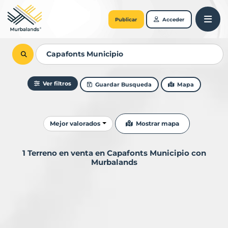
Publicar
Acceder
Ver filtros
Guardar Busqueda
Mapa
Ordenar resultados
Mostrar mapa
Mejor valorados
1 Terreno en venta en Capafonts Municipio con
Murbalands