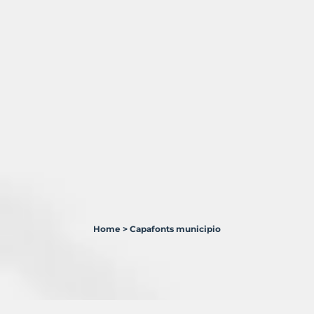
Home
>
Capafonts municipio
1
Terreno
en
venta
en
Capafonts