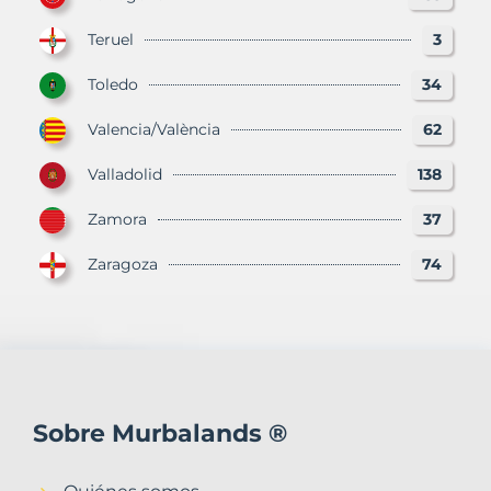
Teruel
3
Toledo
34
Valencia/València
62
Valladolid
138
Zamora
37
Zaragoza
74
Sobre Murbalands ®