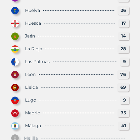
Huelva
26
Huesca
17
Jaén
14
La Rioja
28
Las Palmas
9
León
76
Lleida
69
Lugo
9
Madrid
75
Málaga
41
Melilla