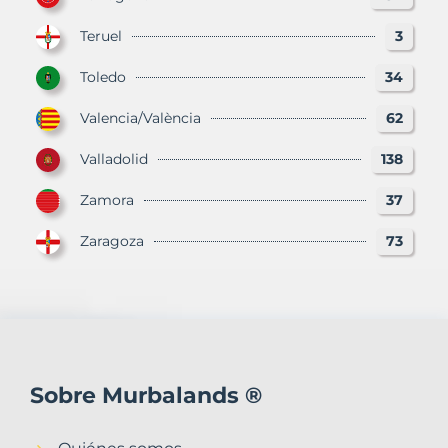
Teruel
3
Toledo
34
Valencia/València
62
Valladolid
138
Zamora
37
Zaragoza
73
Sobre Murbalands ®