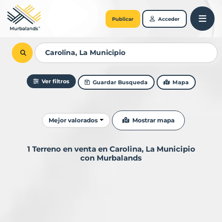
Publicar
Acceder
Ver filtros
Guardar Busqueda
Mapa
Ordenar resultados
Mostrar mapa
Mejor valorados
1 Terreno en venta en Carolina, La Municipio
con Murbalands