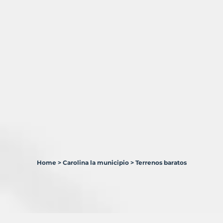
Home
>
Carolina la municipio
>
Terrenos baratos
1
Terreno
en
venta
en
Carolina,