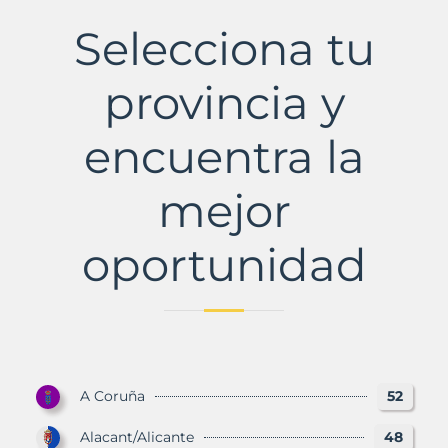
La
Municipio
Selecciona tu
con
Murbalands
provincia y
encuentra la
mejor
oportunidad
A Coruña
52
Alacant/Alicante
48