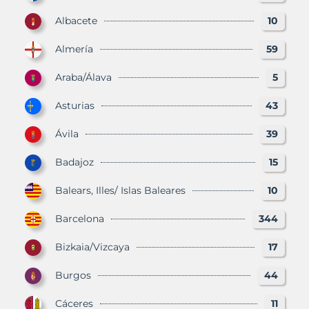
Albacete
10
Almería
59
Araba/Álava
5
Asturias
43
Ávila
39
Badajoz
15
Balears, Illes/ Islas Baleares
10
Barcelona
344
Bizkaia/Vizcaya
17
Burgos
44
Cáceres
11