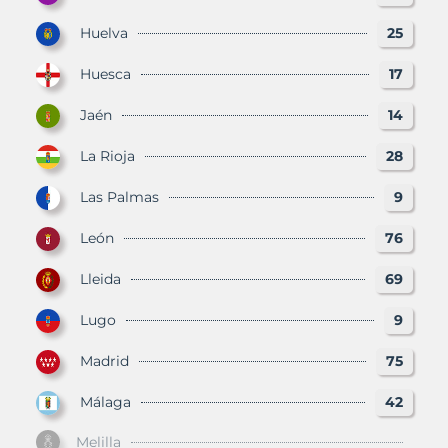
Huelva
25
Huesca
17
Jaén
14
La Rioja
28
Las Palmas
9
León
76
Lleida
69
Lugo
9
Madrid
75
Málaga
42
Melilla