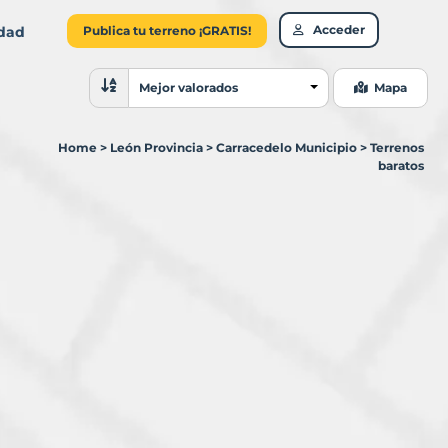
Acceder
idad
Publica tu terreno ¡GRATIS!
Ordenar resultados
Mejor valorados
Mapa
Home
>
León Provincia
>
Carracedelo Municipio
>
Terrenos
baratos