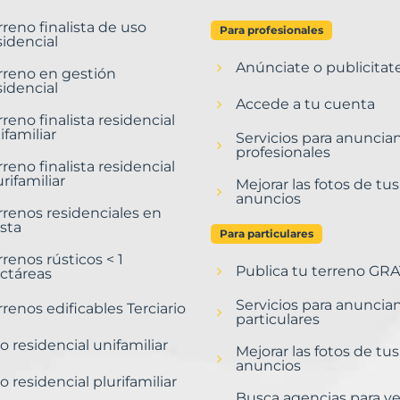
rreno finalista de uso
Para profesionales
sidencial
Anúnciate o publicitat
rreno en gestión
sidencial
Accede a tu cuenta
rreno finalista residencial
ifamiliar
Servicios para anuncia
profesionales
rreno finalista residencial
urifamiliar
Mejorar las fotos de tus
anuncios
rrenos residenciales en
sta
Para particulares
rrenos rústicos < 1
Publica tu terreno GRA
ctáreas
Servicios para anuncia
rrenos edificables Terciario
particulares
o residencial unifamiliar
Mejorar las fotos de tus
anuncios
o residencial plurifamiliar
Busca agencias para v