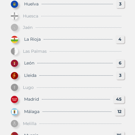
Huelva
3
Huesca
Jaén
La Rioja
4
Las Palmas
León
6
Lleida
3
Lugo
Madrid
45
Málaga
12
Melilla