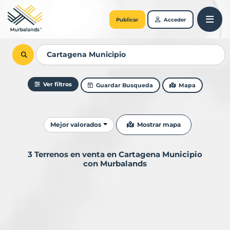
Publicar
Acceder
Ver filtros
Guardar Busqueda
Mapa
Ordenar resultados
Mostrar mapa
Mejor valorados
3 Terrenos en venta en Cartagena Municipio
con Murbalands