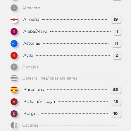
Albacete
Almería
19
Araba/Álava
1
Asturias
11
Ávila
2
Badajoz
Balears, Illes/ Islas Baleares
Barcelona
53
Bizkaia/Vizcaya
15
Burgos
10
Cáceres