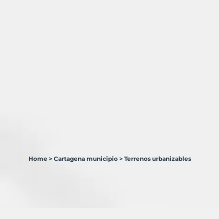
Home
>
Cartagena municipio
>
Terrenos urbanizables
3
Terrenos
en
venta
en
Cartagena
Municipio