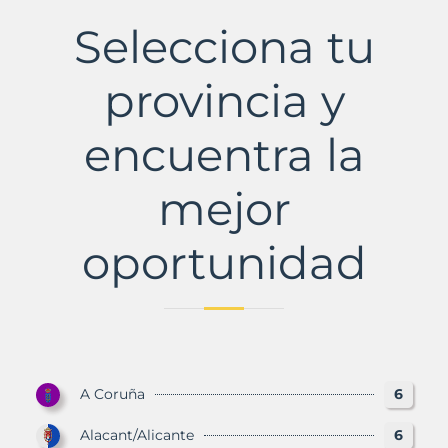
con
Selecciona tu
Murbalands
provincia y
encuentra la
mejor
oportunidad
A Coruña
6
Alacant/Alicante
6