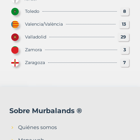
Toledo
8
Valencia/València
13
Valladolid
29
Zamora
3
Zaragoza
7
Sobre Murbalands ®
Quiénes somos