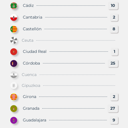
Cádiz
10
Cantabria
2
Castellón
8
Ceuta
Ciudad Real
1
Córdoba
25
Cuenca
Gipuzkoa
Girona
2
Granada
27
Guadalajara
9