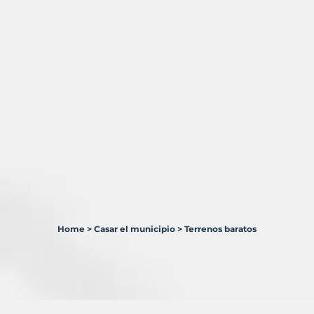
Home
>
Casar el municipio
>
Terrenos baratos
1
Terreno
en
venta
en
Casar,