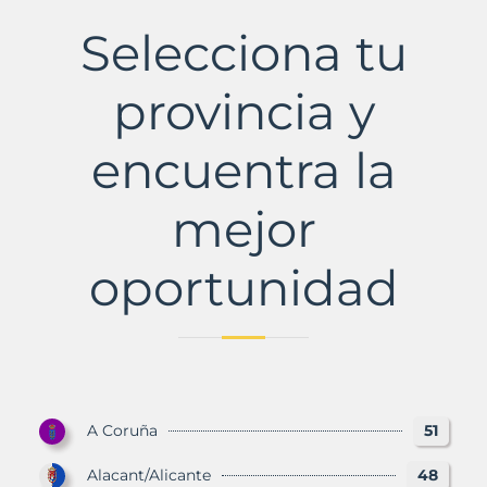
El
Municipio
Selecciona tu
con
Murbalands
provincia y
encuentra la
mejor
oportunidad
A Coruña
51
Alacant/Alicante
48