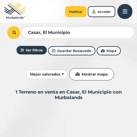
Publicar
Acceder
Ver filtros
Guardar Busqueda
Mapa
Ordenar resultados
Mostrar mapa
Mejor valorados
1 Terreno en venta en Casar, El Municipio con
Murbalands