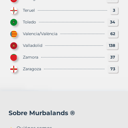
Teruel
3
Toledo
34
Valencia/València
62
Valladolid
138
Zamora
37
Zaragoza
73
Sobre Murbalands ®