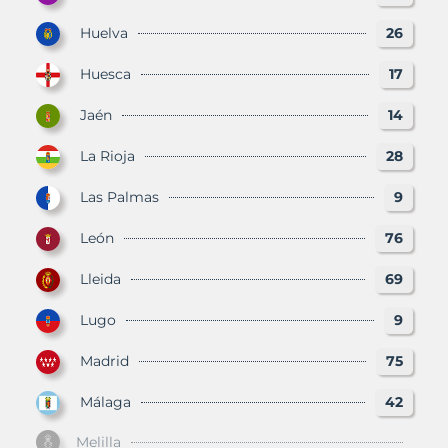
Huelva
26
Huesca
17
Jaén
14
La Rioja
28
Las Palmas
9
León
76
Lleida
69
Lugo
9
Madrid
75
Málaga
42
Melilla