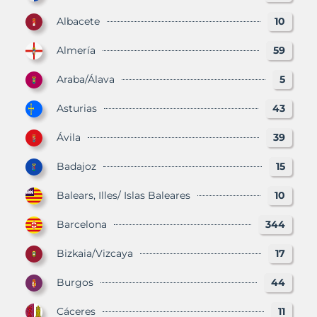
Albacete
10
Almería
59
Araba/Álava
5
Asturias
43
Ávila
39
Badajoz
15
Balears, Illes/ Islas Baleares
10
Barcelona
344
Bizkaia/Vizcaya
17
Burgos
44
Cáceres
11