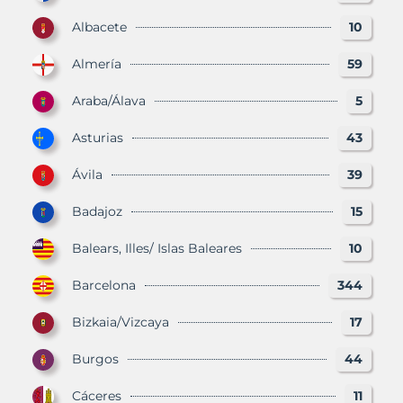
Albacete
10
Almería
59
Araba/Álava
5
Asturias
43
Ávila
39
Badajoz
15
Balears, Illes/ Islas Baleares
10
Barcelona
344
Bizkaia/Vizcaya
17
Burgos
44
Cáceres
11