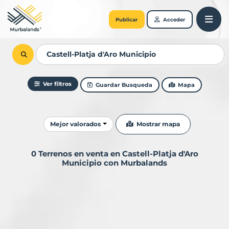
Publicar
Acceder
Ver filtros
Guardar Busqueda
Mapa
Ordenar resultados
Mostrar mapa
Mejor valorados
0 Terrenos en venta en Castell-Platja d'Aro
Municipio con Murbalands