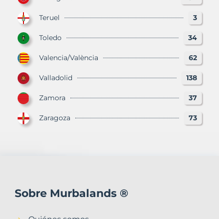
Teruel
3
Toledo
34
Valencia/València
62
Valladolid
138
Zamora
37
Zaragoza
73
Sobre Murbalands ®