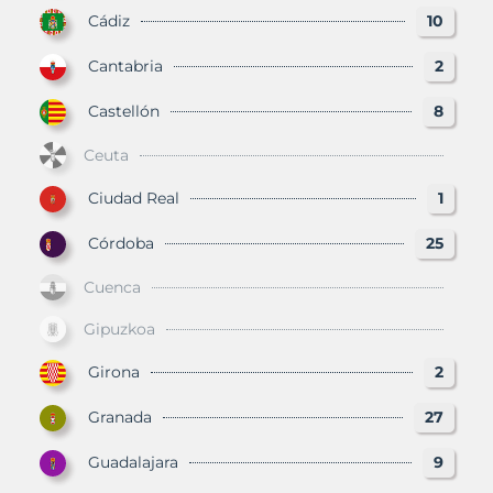
Cádiz
10
Cantabria
2
Castellón
8
Ceuta
Ciudad Real
1
Córdoba
25
Cuenca
Gipuzkoa
Girona
2
Granada
27
Guadalajara
9