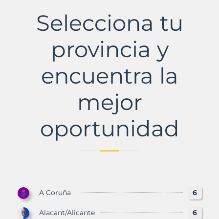
la
Selecciona tu
Gornal
Municipio
con
provincia y
Murbalands
encuentra la
mejor
oportunidad
A Coruña
6
Alacant/Alicante
6