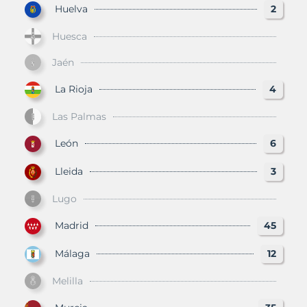
Huelva
2
Huesca
Jaén
La Rioja
4
Las Palmas
León
6
Lleida
3
Lugo
Madrid
45
Málaga
12
Melilla