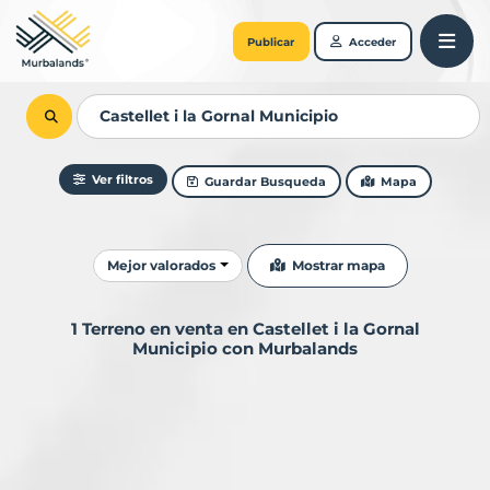
Publicar
Acceder
Ver filtros
Guardar Busqueda
Mapa
Ordenar resultados
Mostrar mapa
Mejor valorados
1 Terreno en venta en Castellet i la Gornal
Municipio con Murbalands