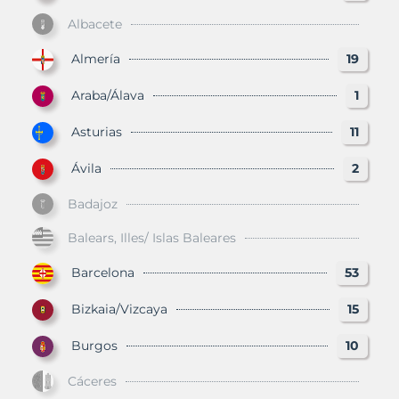
Albacete
Almería
19
Araba/Álava
1
Asturias
11
Ávila
2
Badajoz
Balears, Illes/ Islas Baleares
Barcelona
53
Bizkaia/Vizcaya
15
Burgos
10
Cáceres