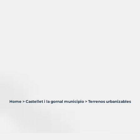
Home
>
Castellet i la gornal municipio
>
Terrenos urbanizables
1
Terreno
en
venta
en
Castellet
i