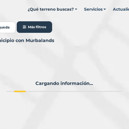
¿Qué terreno buscas?
Servicios
Actual
Más filtros
queda
nicipio con Murbalands
Cargando información...