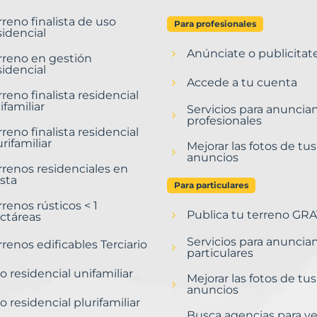
rreno finalista de uso
Para profesionales
sidencial
Anúnciate o publicitat
rreno en gestión
sidencial
Accede a tu cuenta
rreno finalista residencial
ifamiliar
Servicios para anuncia
profesionales
rreno finalista residencial
urifamiliar
Mejorar las fotos de tus
anuncios
rrenos residenciales en
sta
Para particulares
rrenos rústicos < 1
Publica tu terreno GRA
ctáreas
Servicios para anuncia
rrenos edificables Terciario
particulares
o residencial unifamiliar
Mejorar las fotos de tus
anuncios
o residencial plurifamiliar
Busca agencias para v