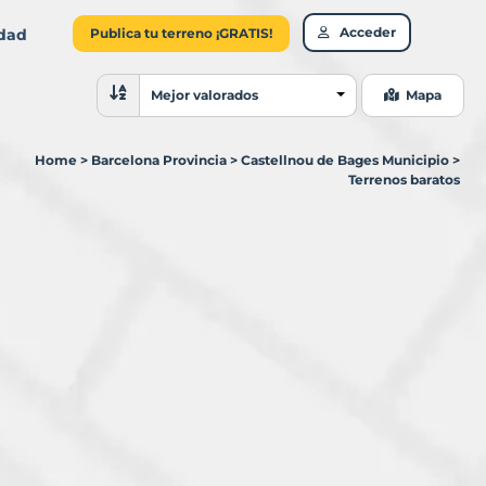
Acceder
idad
Publica tu terreno ¡GRATIS!
Ordenar resultados
Mejor valorados
Mapa
Home
>
Barcelona Provincia
>
Castellnou de Bages Municipio
>
Terrenos baratos