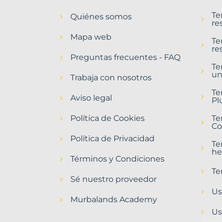
en
Te
Quiénes somos
Castellnou
re
de
Mapa web
Bages
Te
re
Municipio
Preguntas frecuentes - FAQ
con
Te
un
Murbalands
Trabaja con nosotros
Home
Te
Aviso legal
>
Pl
Castellnou
Política de Cookies
de
Te
Co
bages
municipio
Política de Privacidad
Te
>
he
Terrenos
Términos y Condiciones
baratos
Te
Sé nuestro proveedor
Us
Murbalands Academy
Us