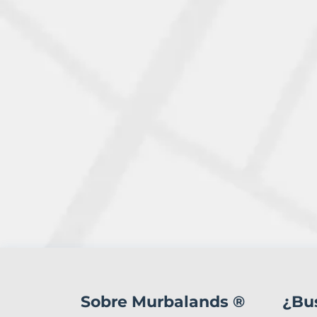
2
Terrenos
en
Sobre Murbalands ®
¿Bu
venta