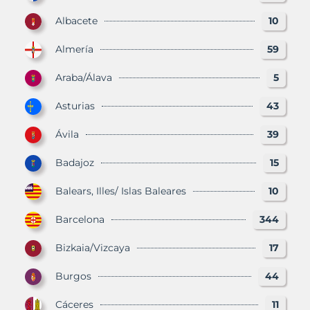
Albacete
10
Almería
59
Araba/Álava
5
Asturias
43
Ávila
39
Badajoz
15
Balears, Illes/ Islas Baleares
10
Barcelona
344
Bizkaia/Vizcaya
17
Burgos
44
Cáceres
11