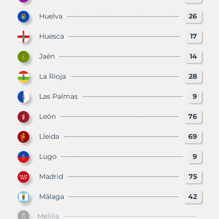
Huelva
26
Huesca
17
Jaén
14
La Rioja
28
Las Palmas
9
León
76
Lleida
69
Lugo
9
Madrid
75
Málaga
42
Melilla