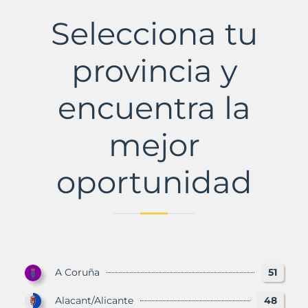
Municipio
con
Selecciona tu
Murbalands
provincia y
encuentra la
mejor
oportunidad
A Coruña
51
Alacant/Alicante
48