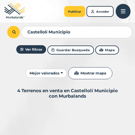
Publicar
Acceder
Ver filtros
Guardar Busqueda
Mapa
Ordenar resultados
Mostrar mapa
Mejor valorados
4 Terrenos en venta en Castellolí Municipio
con Murbalands