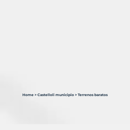
Home
>
Castelloli municipio
>
Terrenos baratos
4
Terrenos
en
venta
en
Castellolí