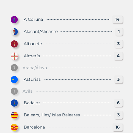
A Coruña
14
Alacant/Alicante
1
Albacete
3
Almería
4
Araba/Álava
Asturias
3
Ávila
Badajoz
6
Balears, Illes/ Islas Baleares
3
Barcelona
16