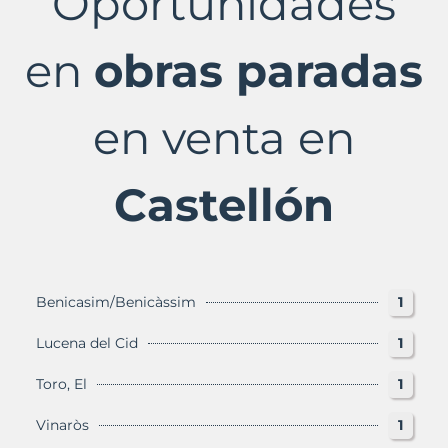
Oportunidades
Castellón
Provincia
con
en
obras paradas
Murbalands
en venta en
Castellón
Benicasim/Benicàssim
1
Lucena del Cid
1
Toro, El
1
Vinaròs
1