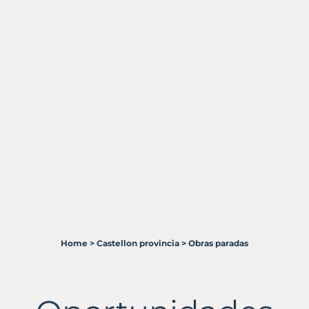
Home
>
Castellon provincia
>
Obras paradas
4
Terrenos
en
venta
en