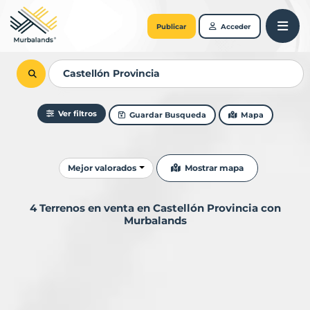
Publicar
Acceder
Ver filtros
Guardar Busqueda
Mapa
Ordenar resultados
Mostrar mapa
Mejor valorados
4 Terrenos en venta en Castellón Provincia con
Murbalands