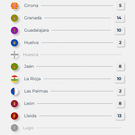
Girona
5
Granada
14
Guadalajara
10
Huelva
2
Huesca
Jaén
8
La Rioja
10
Las Palmas
2
León
8
Lleida
13
Lugo