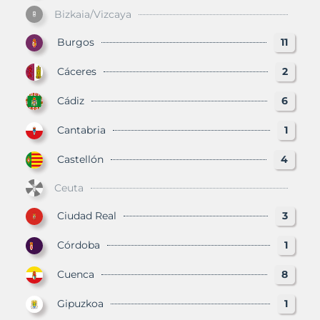
Bizkaia/Vizcaya
Burgos
11
Cáceres
2
Cádiz
6
Cantabria
1
Castellón
4
Ceuta
Ciudad Real
3
Córdoba
1
Cuenca
8
Gipuzkoa
1