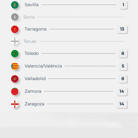
Sevilla
1
Soria
Tarragona
13
Teruel
Toledo
8
Valencia/València
5
Valladolid
8
Zamora
14
Zaragoza
14