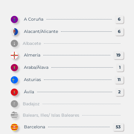
A Coruña
6
Alacant/Alicante
6
Albacete
Almería
19
Araba/Álava
1
Asturias
11
Ávila
2
Badajoz
Balears, Illes/ Islas Baleares
Barcelona
53