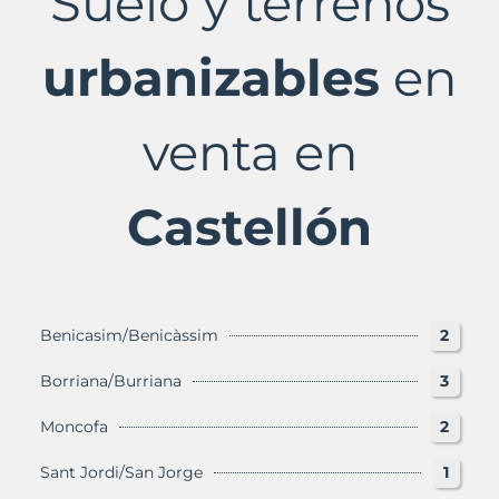
Suelo y terrenos
Castellón
Provincia
con
urbanizables
en
Murbalands
venta en
Castellón
Benicasim/Benicàssim
2
Borriana/Burriana
3
Moncofa
2
Sant Jordi/San Jorge
1