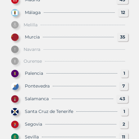
Málaga
12
Melilla
Murcia
35
Navarra
Ourense
Palencia
1
Pontevedra
7
Salamanca
43
Santa Cruz de Tenerife
1
Segovia
2
Sevilla
11