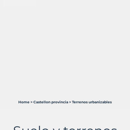
Home
>
Castellon provincia
>
Terrenos urbanizables
5
Terrenos
en
venta
en