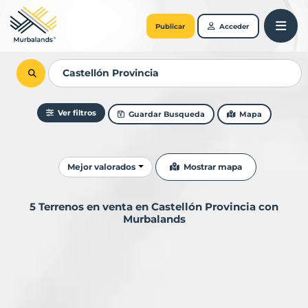
Publicar
Acceder
Ver filtros
Guardar Busqueda
Mapa
Ordenar resultados
Mostrar mapa
Mejor valorados
5 Terrenos en venta en Castellón Provincia con
Murbalands