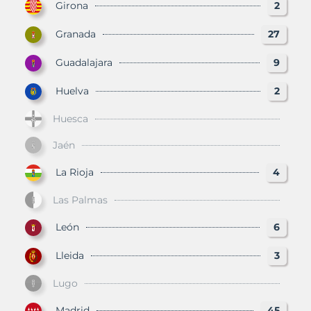
Girona
2
Granada
27
Guadalajara
9
Huelva
2
Huesca
Jaén
La Rioja
4
Las Palmas
León
6
Lleida
3
Lugo
Madrid
45