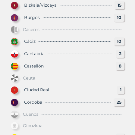
Bizkaia/Vizcaya
15
Burgos
10
Cáceres
Cádiz
10
Cantabria
2
Castellón
8
Ceuta
Ciudad Real
1
Córdoba
25
Cuenca
Gipuzkoa