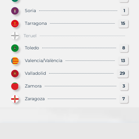
Soria
1
Tarragona
15
Teruel
Toledo
8
Valencia/València
13
Valladolid
29
Zamora
3
Zaragoza
7