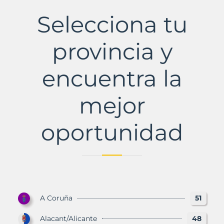
Municipio
con
Selecciona tu
Murbalands
provincia y
encuentra la
mejor
oportunidad
A Coruña
51
Alacant/Alicante
48