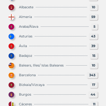
Albacete
10
Almería
59
Araba/Álava
5
Asturias
43
Ávila
39
Badajoz
15
Balears, Illes/ Islas Baleares
10
Barcelona
343
Bizkaia/Vizcaya
17
Burgos
44
Cáceres
11