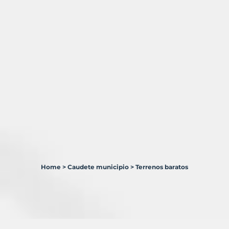
Home
>
Caudete municipio
>
Terrenos baratos
2
Terrenos
en
venta
en
Caudete