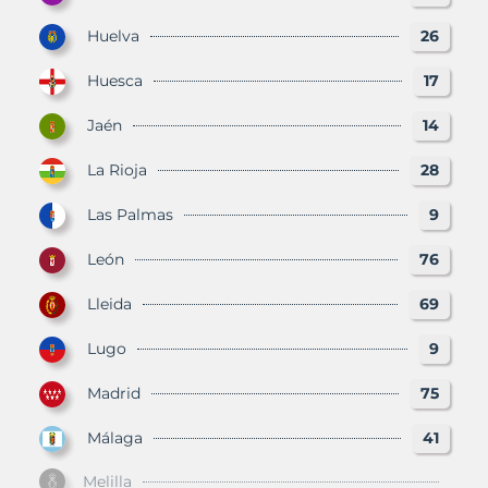
Huelva
26
Huesca
17
Jaén
14
La Rioja
28
Las Palmas
9
León
76
Lleida
69
Lugo
9
Madrid
75
Málaga
41
Melilla