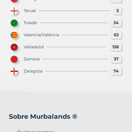
Teruel
3
Toledo
34
Valencia/València
62
Valladolid
138
Zamora
37
Zaragoza
74
Sobre Murbalands ®