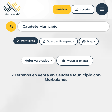
Publicar
Acceder
Ver filtros
Guardar Busqueda
Mapa
Ordenar resultados
Mostrar mapa
Mejor valorados
2 Terrenos en venta en Caudete Municipio con
Murbalands