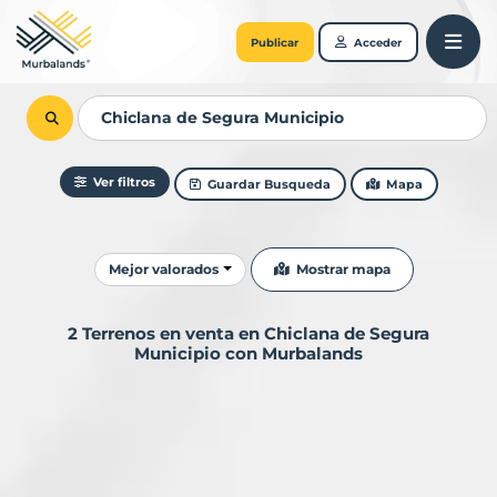
Publicar
Acceder
Ver filtros
Guardar Busqueda
Mapa
Ordenar resultados
Mostrar mapa
Mejor valorados
2 Terrenos en venta en Chiclana de Segura
Municipio con Murbalands