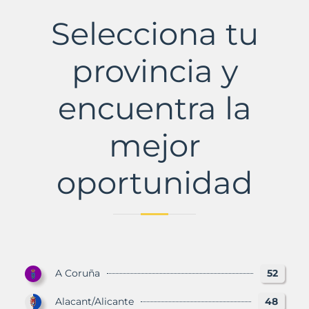
de
Segura
Selecciona tu
Municipio
con
Murbalands
provincia y
encuentra la
mejor
oportunidad
A Coruña
52
Alacant/Alicante
48