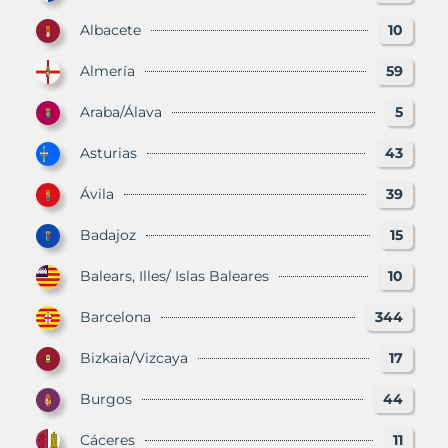
Albacete
10
Almería
59
Araba/Álava
5
Asturias
43
Ávila
39
Badajoz
15
Balears, Illes/ Islas Baleares
10
Barcelona
344
Bizkaia/Vizcaya
17
Burgos
44
Cáceres
11