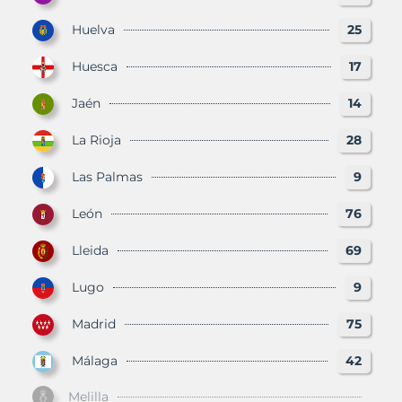
Huelva
25
Huesca
17
Jaén
14
La Rioja
28
Las Palmas
9
León
76
Lleida
69
Lugo
9
Madrid
75
Málaga
42
Melilla