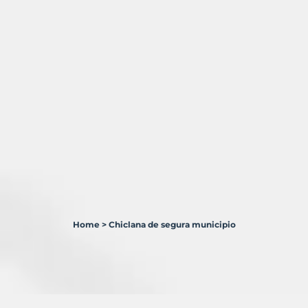
Home
>
Chiclana de segura municipio
2
Terrenos
en
venta
en
Chiclana