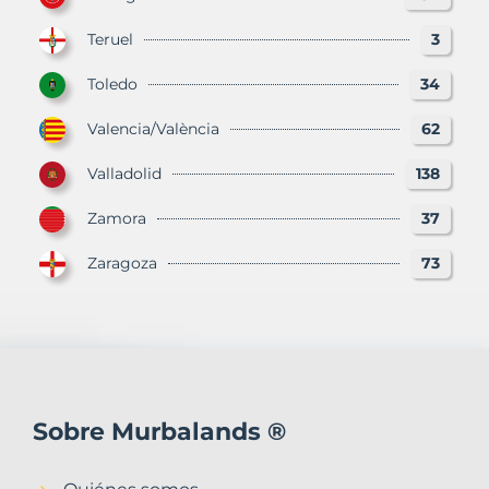
Teruel
3
Toledo
34
Valencia/València
62
Valladolid
138
Zamora
37
Zaragoza
73
Sobre Murbalands ®