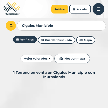
Publicar
Acceder
Ver filtros
Guardar Busqueda
Mapa
Ordenar resultados
Mostrar mapa
Mejor valorados
1 Terreno en venta en Cigales Municipio con
Murbalands