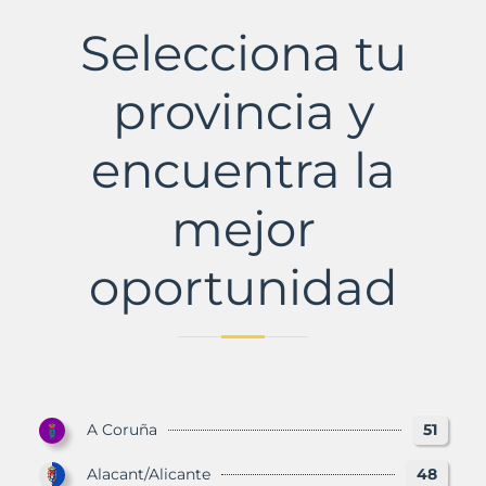
Municipio
con
Selecciona tu
Murbalands
provincia y
encuentra la
mejor
oportunidad
A Coruña
51
Alacant/Alicante
48