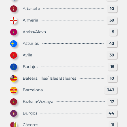
Albacete
10
Almería
59
Araba/Álava
5
Asturias
43
Ávila
39
Badajoz
15
Balears, Illes/ Islas Baleares
10
Barcelona
343
Bizkaia/Vizcaya
17
Burgos
44
Cáceres
11