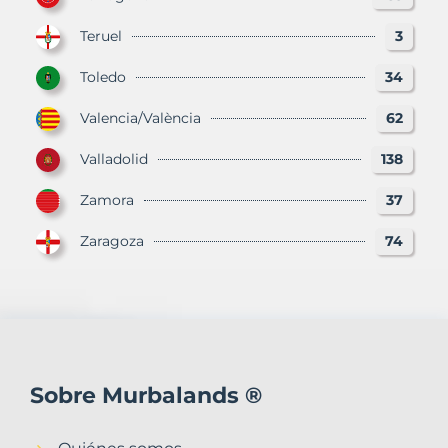
Teruel
3
Toledo
34
Valencia/València
62
Valladolid
138
Zamora
37
Zaragoza
74
Sobre Murbalands ®