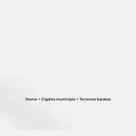
Home
>
Cigales municipio
>
Terrenos baratos
1
Terreno
en
venta
en
Cigales