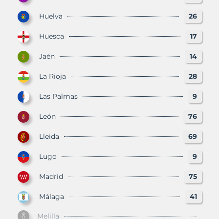
Huelva
26
Huesca
17
Jaén
14
La Rioja
28
Las Palmas
9
León
76
Lleida
69
Lugo
9
Madrid
75
Málaga
41
Melilla