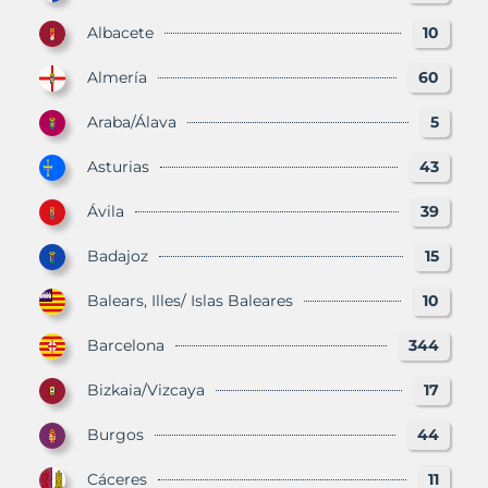
Albacete
10
Almería
60
Araba/Álava
5
Asturias
43
Ávila
39
Badajoz
15
Balears, Illes/ Islas Baleares
10
Barcelona
344
Bizkaia/Vizcaya
17
Burgos
44
Cáceres
11