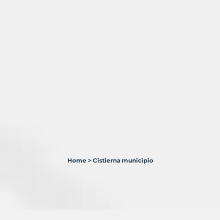
Home
>
Cistierna municipio
5
Terrenos
en
venta
en
Cistierna