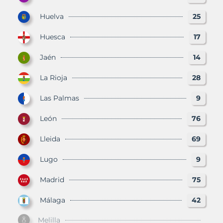
Huelva
25
Huesca
17
Jaén
14
La Rioja
28
Las Palmas
9
León
76
Lleida
69
Lugo
9
Madrid
75
Málaga
42
Melilla