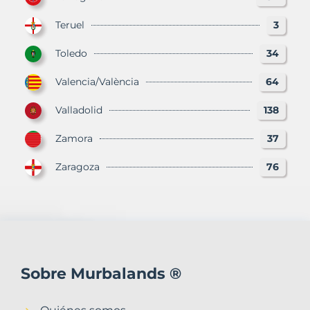
Teruel
3
Toledo
34
Valencia/València
64
Valladolid
138
Zamora
37
Zaragoza
76
Sobre Murbalands ®