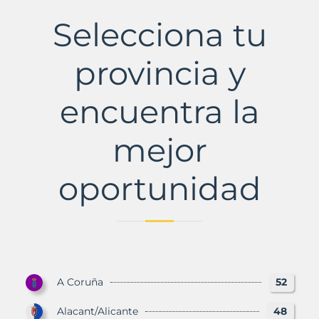
Municipio
con
Selecciona tu
Murbalands
provincia y
encuentra la
mejor
oportunidad
A Coruña
52
Alacant/Alicante
48