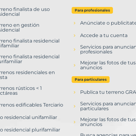
rreno finalista de uso
Para profesionales
sidencial
Anúnciate o publicitat
rreno en gestión
sidencial
Accede a tu cuenta
rreno finalista residencial
ifamiliar
Servicios para anuncia
profesionales
rreno finalista residencial
urifamiliar
Mejorar las fotos de tus
anuncios
rrenos residenciales en
sta
Para particulares
rrenos rústicos < 1
Publica tu terreno GRA
ctáreas
Servicios para anuncia
rrenos edificables Terciario
particulares
o residencial unifamiliar
Mejorar las fotos de tus
anuncios
o residencial plurifamiliar
Busca agencias para v