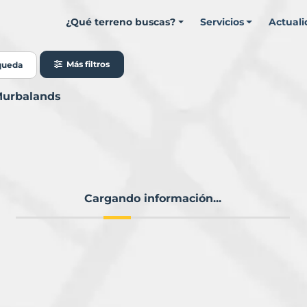
¿Qué terreno buscas?
Servicios
Actual
Más filtros
queda
 Murbalands
Cargando información...