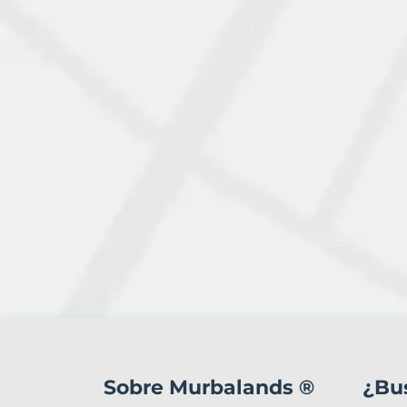
1
Terreno
en
Sobre Murbalands ®
¿Bu
venta