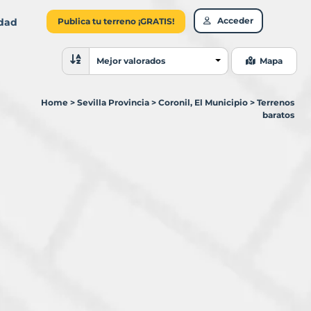
Acceder
idad
Publica tu terreno ¡GRATIS!
Ordenar resultados
Mejor valorados
Mapa
Home
>
Sevilla Provincia
>
Coronil, El Municipio
>
Terrenos
baratos