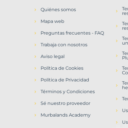
en
Te
Quiénes somos
Coronil,
re
El
Mapa web
Municipio
Te
re
con
Preguntas frecuentes - FAQ
Murbalands
Te
un
Trabaja con nosotros
Home
>
Te
Coronil
Aviso legal
Pl
el
municipio
Política de Cookies
Te
>
Co
Terrenos
Política de Privacidad
baratos
Te
he
Términos y Condiciones
Te
Sé nuestro proveedor
Us
Murbalands Academy
Us