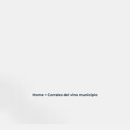
Home
>
Corrales del vino municipio
1
Terreno
en
venta
en
Corrales