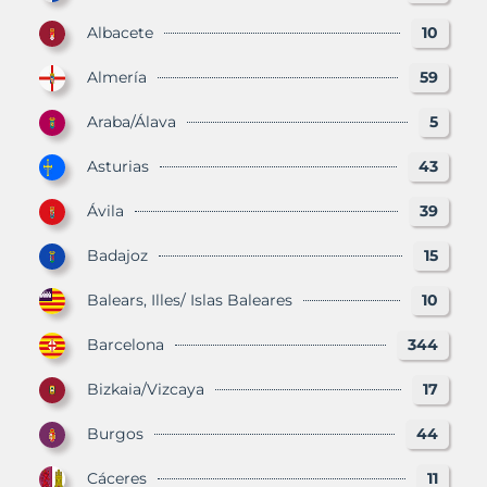
Albacete
10
Almería
59
Araba/Álava
5
Asturias
43
Ávila
39
Badajoz
15
Balears, Illes/ Islas Baleares
10
Barcelona
344
Bizkaia/Vizcaya
17
Burgos
44
Cáceres
11