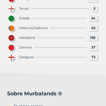
Teruel
3
Toledo
34
Valencia/València
62
Valladolid
138
Zamora
37
Zaragoza
73
Sobre Murbalands ®