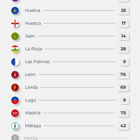
Huelva
25
Huesca
17
Jaén
14
La Rioja
28
Las Palmas
9
León
76
Lleida
69
Lugo
9
Madrid
75
Málaga
42
Melilla