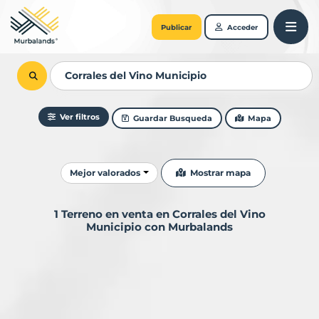
Publicar
Acceder
Ver filtros
Guardar Busqueda
Mapa
Ordenar resultados
Mostrar mapa
Mejor valorados
1 Terreno en venta en Corrales del Vino
Municipio con Murbalands