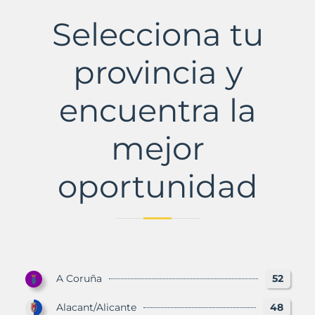
del
Vino
Selecciona tu
Municipio
con
Murbalands
provincia y
encuentra la
mejor
oportunidad
A Coruña
52
Alacant/Alicante
48