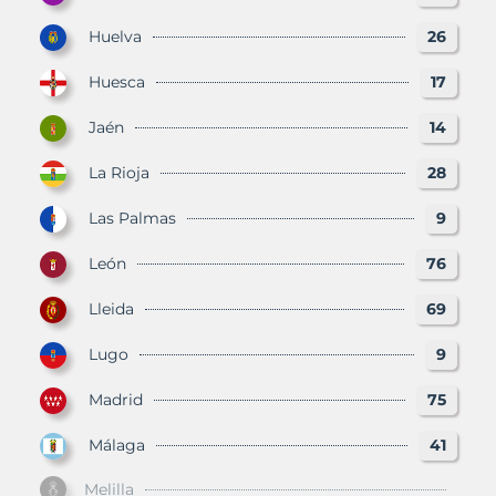
Huelva
26
Huesca
17
Jaén
14
La Rioja
28
Las Palmas
9
León
76
Lleida
69
Lugo
9
Madrid
75
Málaga
41
Melilla