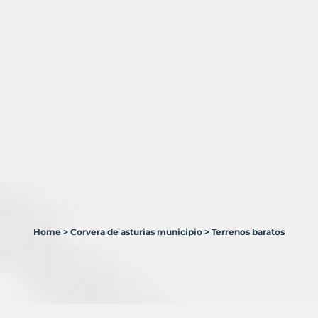
Home
>
Corvera de asturias municipio
>
Terrenos baratos
3
Terrenos
en
venta
en
Corvera