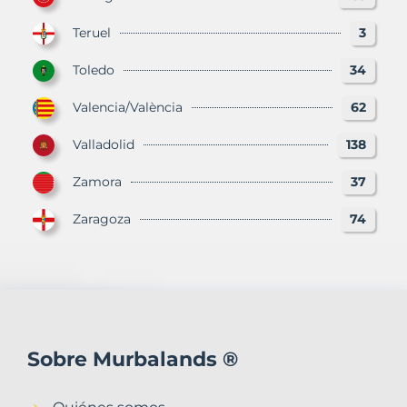
Teruel
3
Toledo
34
Valencia/València
62
Valladolid
138
Zamora
37
Zaragoza
74
Sobre Murbalands ®