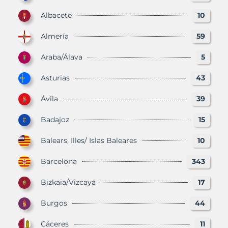
Albacete
10
Almería
59
Araba/Álava
5
Asturias
43
Ávila
39
Badajoz
15
Balears, Illes/ Islas Baleares
10
Barcelona
343
Bizkaia/Vizcaya
17
Burgos
44
Cáceres
11