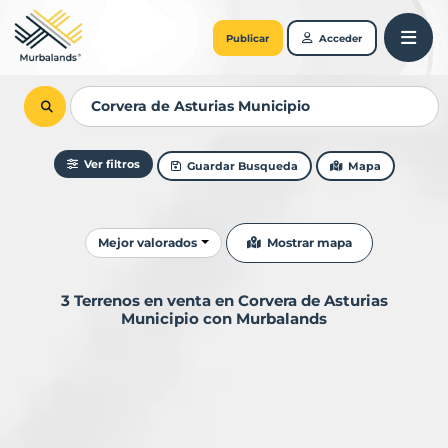
Publicar
Acceder
Ver filtros
Guardar Busqueda
Mapa
Ordenar resultados
Mostrar mapa
Mejor valorados
3 Terrenos en venta en Corvera de Asturias
Municipio con Murbalands