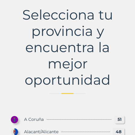
de
Asturias
Selecciona tu
Municipio
con
Murbalands
provincia y
encuentra la
mejor
oportunidad
A Coruña
51
Alacant/Alicante
48