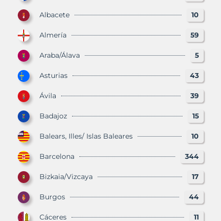
Albacete
10
Almería
59
Araba/Álava
5
Asturias
43
Ávila
39
Badajoz
15
Balears, Illes/ Islas Baleares
10
Barcelona
344
Bizkaia/Vizcaya
17
Burgos
44
Cáceres
11