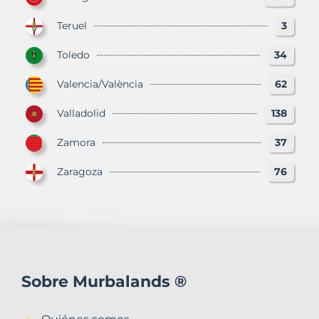
Teruel
3
Toledo
34
Valencia/València
62
Valladolid
138
Zamora
37
Zaragoza
76
Sobre Murbalands ®