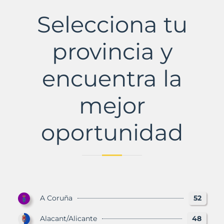
Municipio
con
Selecciona tu
Murbalands
provincia y
encuentra la
mejor
oportunidad
A Coruña
52
Alacant/Alicante
48