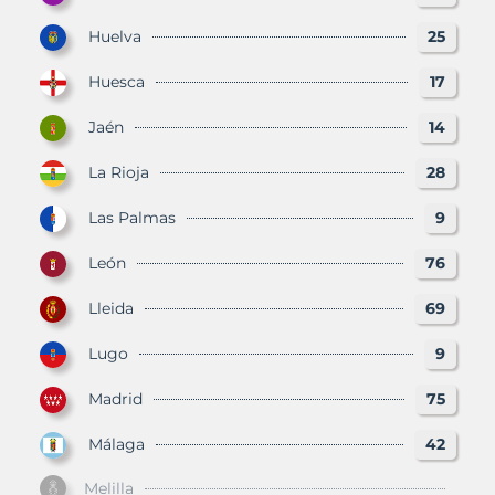
Huelva
25
Huesca
17
Jaén
14
La Rioja
28
Las Palmas
9
León
76
Lleida
69
Lugo
9
Madrid
75
Málaga
42
Melilla