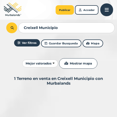
Publicar
Acceder
Ver filtros
Guardar Busqueda
Mapa
Ordenar resultados
Mostrar mapa
Mejor valorados
1 Terreno en venta en Creixell Municipio con
Murbalands