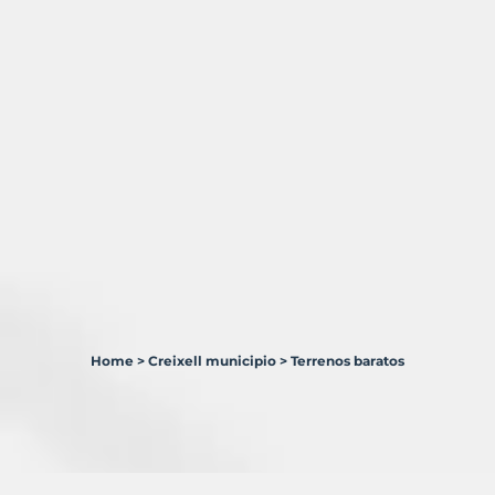
Home
>
Creixell municipio
>
Terrenos baratos
1
Terreno
en
venta
en
Creixell