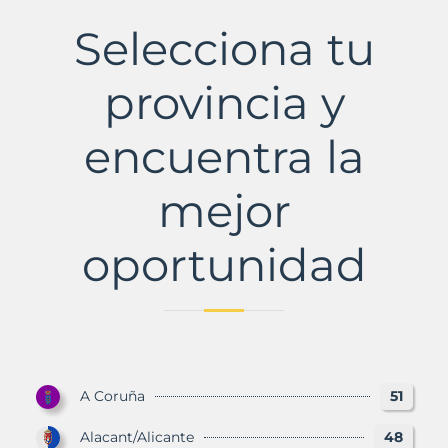
Municipio
con
Selecciona tu
Murbalands
provincia y
encuentra la
mejor
oportunidad
A Coruña
51
Alacant/Alicante
48