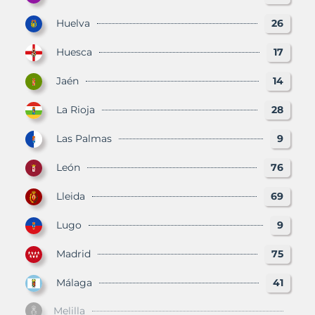
Huelva
26
Huesca
17
Jaén
14
La Rioja
28
Las Palmas
9
León
76
Lleida
69
Lugo
9
Madrid
75
Málaga
41
Melilla