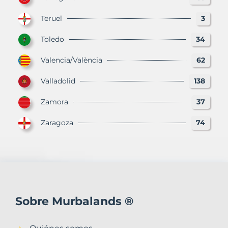
Teruel
3
Toledo
34
Valencia/València
62
Valladolid
138
Zamora
37
Zaragoza
74
Sobre Murbalands ®