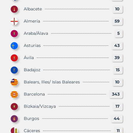
Albacete
10
Almería
59
Araba/Álava
5
Asturias
43
Ávila
39
Badajoz
15
Balears, Illes/ Islas Baleares
10
Barcelona
343
Bizkaia/Vizcaya
17
Burgos
44
Cáceres
11