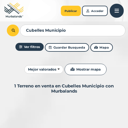
Publicar
Acceder
Ver filtros
Guardar Busqueda
Mapa
Ordenar resultados
Mostrar mapa
Mejor valorados
1 Terreno en venta en Cubelles Municipio con
Murbalands