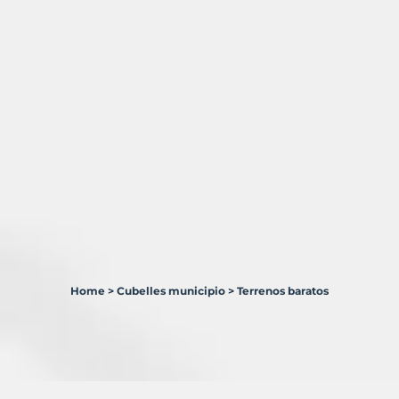
Home
>
Cubelles municipio
>
Terrenos baratos
1
Terreno
en
venta
en
Cubelles