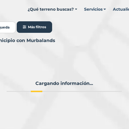
¿Qué terreno buscas?
Servicios
Actual
Más filtros
queda
nicipio con Murbalands
Cargando información...