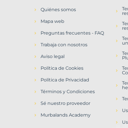
en
Te
Quiénes somos
Cuevas
re
del
Mapa web
Almanzora
Te
re
Municipio
Preguntas frecuentes - FAQ
con
Te
un
Murbalands
Trabaja con nosotros
Home
Te
Aviso legal
>
Pl
Cuevas
Política de Cookies
del
Te
Co
almanzora
municipio
Política de Privacidad
Te
>
he
Terrenos
Términos y Condiciones
urbanizables
Te
Sé nuestro proveedor
Us
Murbalands Academy
Us