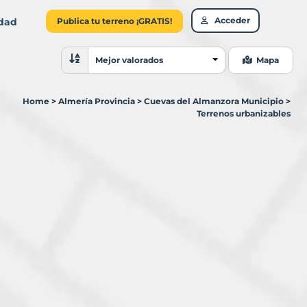
Acceder
idad
Publica tu terreno ¡GRATIS!
Ordenar resultados
Mejor valorados
Mapa
Home
>
Almería Provincia
>
Cuevas del Almanzora Municipio
>
Terrenos urbanizables