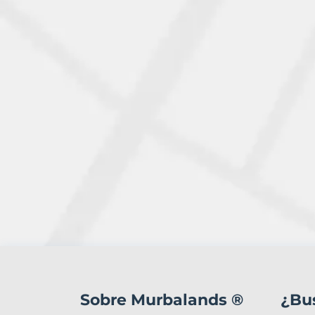
1
Terreno
en
Sobre Murbalands ®
¿Bu
venta