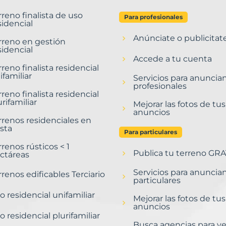
rreno finalista de uso
Para profesionales
sidencial
Anúnciate o publicitat
rreno en gestión
sidencial
Accede a tu cuenta
rreno finalista residencial
ifamiliar
Servicios para anuncia
profesionales
rreno finalista residencial
urifamiliar
Mejorar las fotos de tus
anuncios
rrenos residenciales en
sta
Para particulares
rrenos rústicos < 1
Publica tu terreno GRA
ctáreas
Servicios para anuncia
rrenos edificables Terciario
particulares
o residencial unifamiliar
Mejorar las fotos de tus
anuncios
o residencial plurifamiliar
Busca agencias para v