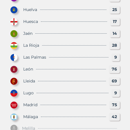
Huelva
25
Huesca
17
Jaén
14
La Rioja
28
Las Palmas
9
León
76
Lleida
69
Lugo
9
Madrid
75
Málaga
42
Melilla