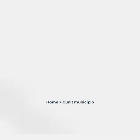
Home
>
Cunit municipio
2
Terrenos
en
venta
en
Cunit