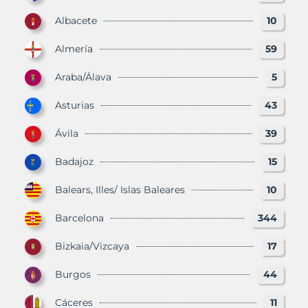
Albacete
10
Almería
59
Araba/Álava
5
Asturias
43
Ávila
39
Badajoz
15
Balears, Illes/ Islas Baleares
10
Barcelona
344
Bizkaia/Vizcaya
17
Burgos
44
Cáceres
11