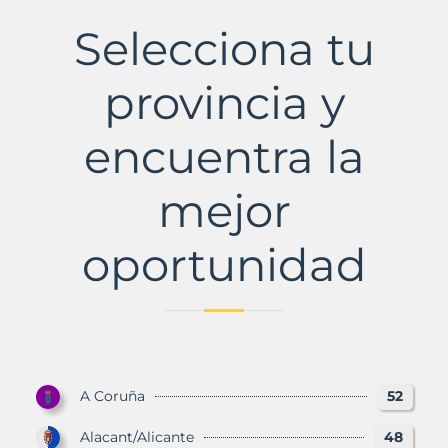
Municipio
con
Selecciona tu
Murbalands
provincia y
encuentra la
mejor
oportunidad
A Coruña
52
Alacant/Alicante
48