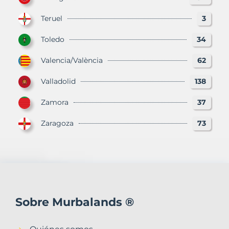
Teruel
3
Toledo
34
Valencia/València
62
Valladolid
138
Zamora
37
Zaragoza
73
Sobre Murbalands ®