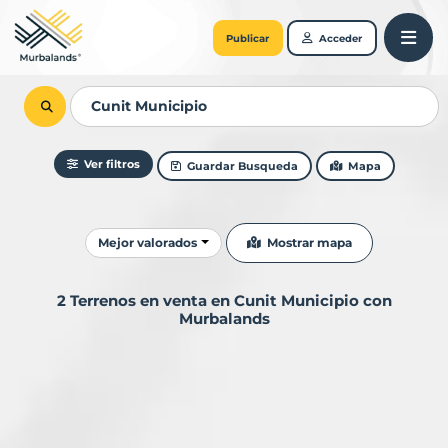
Publicar
Acceder
Ver filtros
Guardar Busqueda
Mapa
Ordenar resultados
Mostrar mapa
Mejor valorados
2 Terrenos en venta en Cunit Municipio con
Murbalands