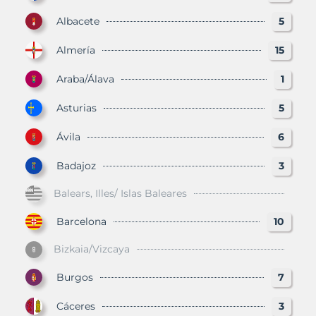
Albacete
5
Almería
15
Araba/Álava
1
Asturias
5
Ávila
6
Badajoz
3
Balears, Illes/ Islas Baleares
Barcelona
10
Bizkaia/Vizcaya
Burgos
7
Cáceres
3