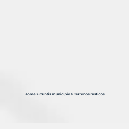
Home
>
Cuntis municipio
>
Terrenos rusticos
1
Terreno
en
venta
en
Cuntis