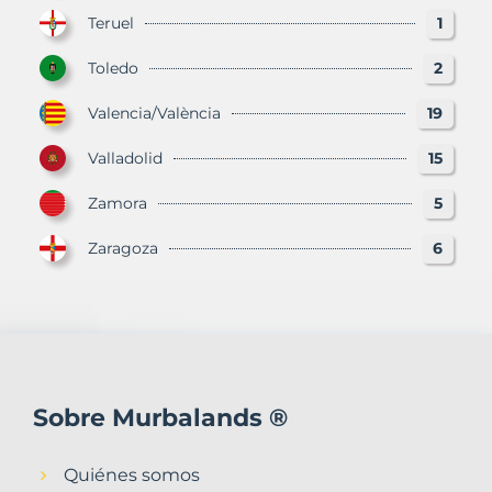
Teruel
1
Toledo
2
Valencia/València
19
Valladolid
15
Zamora
5
Zaragoza
6
Sobre Murbalands ®
Quiénes somos