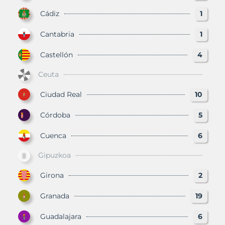
Cádiz
1
Cantabria
1
Castellón
4
Ceuta
Ciudad Real
10
Córdoba
5
Cuenca
6
Gipuzkoa
Girona
2
Granada
19
Guadalajara
6