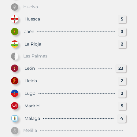
Huelva
Huesca
5
Jaén
3
La Rioja
2
Las Palmas
León
23
Lleida
2
Lugo
2
Madrid
5
Málaga
4
Melilla