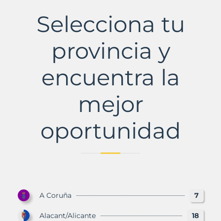
Municipio
con
Selecciona tu
Murbalands
provincia y
encuentra la
mejor
oportunidad
A Coruña
7
Alacant/Alicante
18