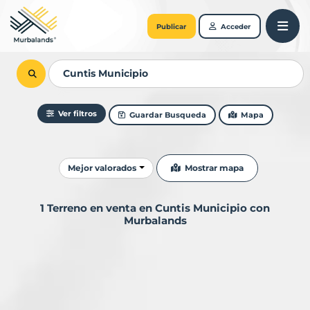
Publicar
Acceder
Ver filtros
Guardar Busqueda
Mapa
Ordenar resultados
Mostrar mapa
Mejor valorados
1 Terreno en venta en Cuntis Municipio con
Murbalands