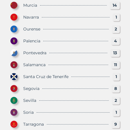
Murcia
14
Navarra
1
Ourense
2
Palencia
4
Pontevedra
13
Salamanca
11
Santa Cruz de Tenerife
1
Segovia
8
Sevilla
2
Soria
1
Tarragona
9