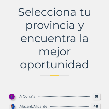
de
Montejo
Selecciona tu
Municipio
con
Murbalands
provincia y
encuentra la
mejor
oportunidad
A Coruña
51
Alacant/Alicante
48