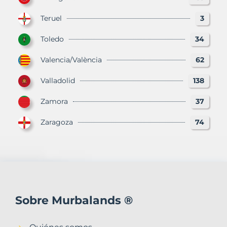
Teruel
3
Toledo
34
Valencia/València
62
Valladolid
138
Zamora
37
Zaragoza
74
Sobre Murbalands ®