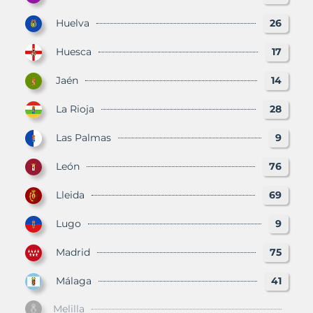
Huelva
26
Huesca
17
Jaén
14
La Rioja
28
Las Palmas
9
León
76
Lleida
69
Lugo
9
Madrid
75
Málaga
41
Melilla