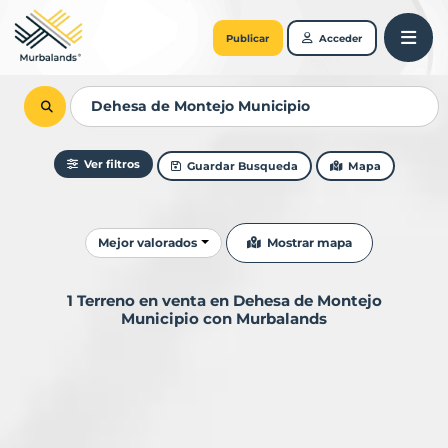
Publicar
Acceder
Ver filtros
Guardar Busqueda
Mapa
Ordenar resultados
Mostrar mapa
Mejor valorados
1 Terreno en venta en Dehesa de Montejo
Municipio con Murbalands