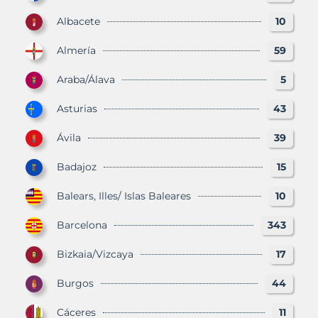
Albacete
10
Almería
59
Araba/Álava
5
Asturias
43
Ávila
39
Badajoz
15
Balears, Illes/ Islas Baleares
10
Barcelona
343
Bizkaia/Vizcaya
17
Burgos
44
Cáceres
11