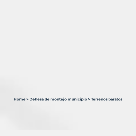
Home
>
Dehesa de montejo municipio
>
Terrenos baratos
1
Terreno
en
venta
en
Dehesa